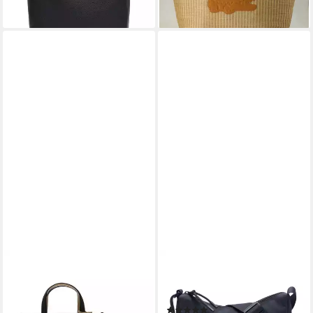
lieferbar - in 3-4 Werktagen bei dir
LACOSTE
LACOSTE
Shopper lacoste Taschen
Henkeltasche Damen
Textil
Handtasche Polyester
(1)
ab 103,89 €