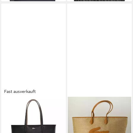
Fast ausverkauft
LACOSTE
LACOSTE
Henkeltasche Damen
Shopper Shopping Bag,
Handtasche Polyacryl
Obermaterial: Leder und
135,00 €
Sonstiges Material
lieferbar - in 2-3 Werktagen bei dir
159,90 €