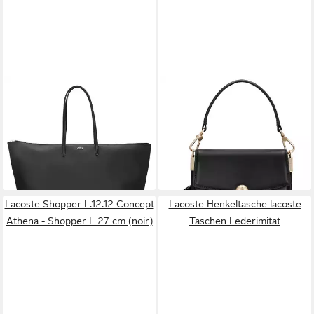
LACOSTE
LACOSTE
Shopper L.12.12 Concept -
Handtasche Tennis Bliss -
Shopper XL 42.5 cm (noir)
Henkeltasche 18.5 cm (black)
145,00 €
141,74 €
lieferbar - in 2-3 Werktagen bei dir
lieferbar - in 2-3 Werktagen bei dir
Lacoste Shopper L.12.12 Concept
Lacoste Henkeltasche lacoste
Athena - Shopper L 27 cm (noir)
Taschen Lederimitat