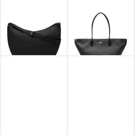
LACOSTE
LACOSTE
Henkeltasche Damen
Handtasche Lacoste Athena
Handtasche Polyester
Shopping Bag
79,95 €
Neocroc L Moon Bag
UVP
119,95 €
ab 72,00 €
-33%
lieferbar - in 2-3 Werktagen bei dir
lieferbar - in 3-4 Werktagen bei dir