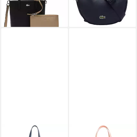
64,95 €
lieferbar - in 2-3 Werktagen bei dir
lieferbar - in 2-3 Werktagen bei dir
LACOSTE
LACOSTE
Handtasche Heritage
Shopper Anna - Shopper 38.5