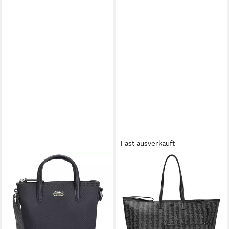
Fast ausverkauft
LACOSTE
LACOSTE
Handtasche Mini-Tote L.12.12
Shopper Zely - Shopper XL
Concept - Henkeltasche 18
(mono noir beige)
119,44 €
cm (eclipse)
lieferbar - in 2-3 Werktagen bei dir
85,00 €
lieferbar - in 2-3 Werktagen bei dir