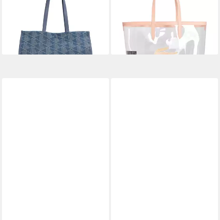
Jacquard - Handtasche 40 cm
cm (miami)
110,16 €
(mono jacquard denim)
lieferbar - in 2-3 Werktagen bei dir
120,69 €
lieferbar - in 2-3 Werktagen bei dir