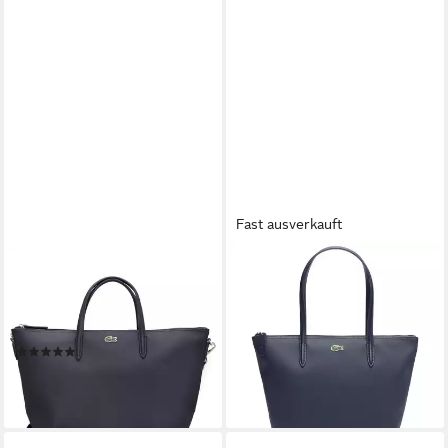
Fast ausverkauft
LACOSTE
LACOSTE
Handtasche L.12.12 Concept
Umhängetasche L12.12
Tote - Henkeltasche 28 cm
Concept - Shopper S 24.5 cm
(eclipse)
(penombre)
(1)
95,00 €
115,00 €
lieferbar - in 2-3 Werktagen bei dir
lieferbar - in 2-3 Werktagen bei dir