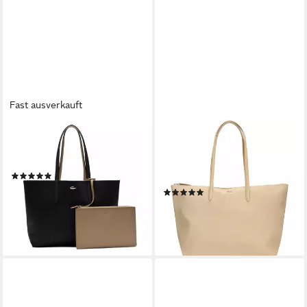
Fast ausverkauft
LACOSTE
LACOSTE
Henkeltasche Damen
Umhängetasche L. 12.12
Handtasche Lederimitat
Concept - Shopper L 34 cm
(9)
(millet)
ab 98,55 €
(1)
lieferbar - in 2-3 Werktagen bei dir
81,96 €
lieferbar - in 2-3 Werktagen bei dir
+2
+5