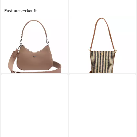
Fast ausverkauft
LACOSTE
LACOSTE
Henkeltasche Damen
Beuteltasche Bucket Bag S -
Handtasche 1er Pack
Beuteltasche 21 cm (brown)
148,00 €
Lederimitat
lieferbar - in 2-3 Werktagen bei dir
149,95 €
lieferbar - in 2-3 Werktagen bei dir