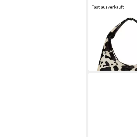
Fast ausverkauft
JOST
Schultertasche Hobo 
echtem Leder
ab 195,30 €
UVP
279,0
-30%
lieferbar - in 2-3 Werktag