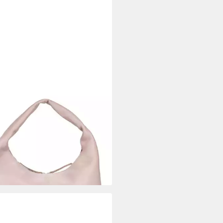
T
ltertasche Hobo Bag, aus
em Rindsleder
30 €
UVP
229,00 €
%
rbar - in 2-3 Werktagen bei dir