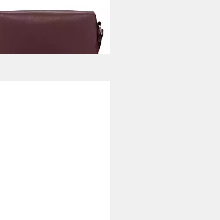
ngetasche Lysa, Leder
00 €
rbar - in 2-3 Werktagen bei dir