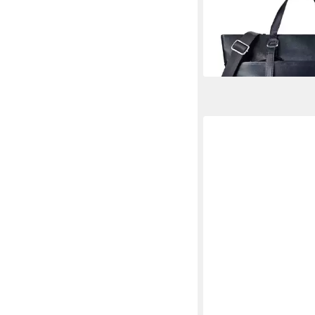
Shopper Lysa, Leder
199,00 €
lieferbar - in 2-3 Werktag