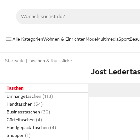
Alle Kategorien
Wohnen & Einrichten
Mode
Multimedia
Sport
Beau
Startseite
Taschen & Rucksäcke
Jost Lederta
Taschen
Umhängetaschen
Handtaschen
Businesstaschen
Gürteltaschen
Handgepäck-Taschen
Shopper