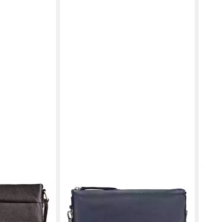
JOST
JOS
 Leder
Umhängetasche Lysa, Leder
Schu
129,00 €
149,
en bei dir
lieferbar - in 2-3 Werktagen bei dir
liefe