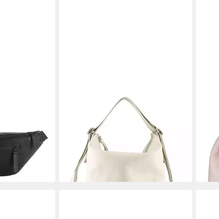
JOST
JOS
 Leder
Schultertasche 2-Way Bag, aus
Schu
 €
echtem Rindsleder
echt
97,51 €
160,
UVP
199,00 €
en bei dir
-51%
-30
lieferbar - in 2-3 Werktagen bei dir
liefe