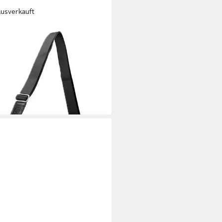
ausverkauft
T
nesstasche Business Bag, aus
em Rindsleder
71,01 €
UVP
349,00 €
rbar - in 2-3 Werktagen bei dir