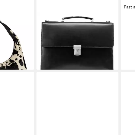
Fast 
JOST
JOS
Bag, aus
Aktentasche Briefcase, aus echtem
Busi
Rindsleder
echt
ab 161,21 €
ab 1
0 €
UVP
329,00 €
-51%
-51%
en bei dir
lieferbar - in 2-3 Werktagen bei dir
liefe