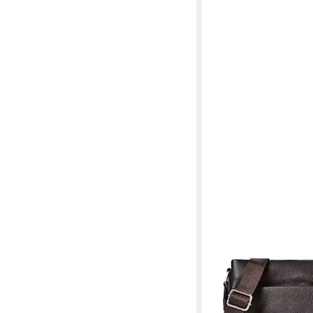
JOST
Umhängetasche Lysa,
99,95 €
lieferbar - in 2-3 Werktag