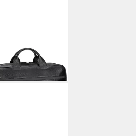
T
ntasche Stockholm Business
 M 1 Comp
36,71 €
UVP
279,00 €
rbar - in 2-3 Werktagen bei dir