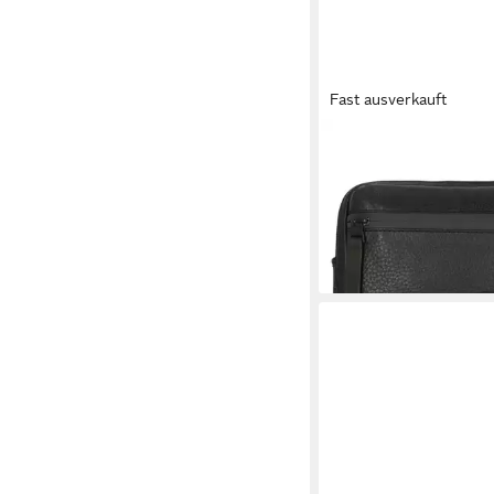
Fast ausverkauft
JOST
Umhängetasche Stock
ab 72,28 €
UVP
139,00
-48%
lieferbar - in 2-3 Werktag