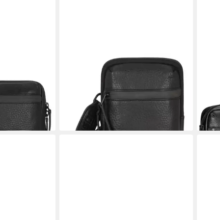
JOST
JOS
holm, Leder
Umhängetasche Stockholm, Leder
Akte
ab 53,97 €
 €
UVP
99,95 €
Bag
ab 1
-46%
en bei dir
lieferbar - in 2-3 Werktagen bei dir
-51%
liefe