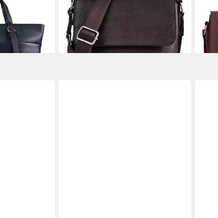
Umhängetasche Lysa, Leder
Umhä
99,95 €
129,
en bei dir
lieferbar - in 2-3 Werktagen bei dir
liefe