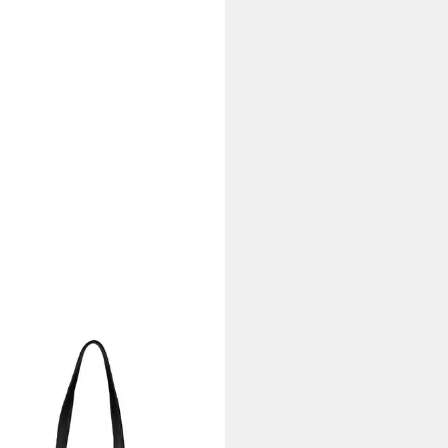
T
ltertasche Lysa, Leder
00 €
rbar - in 2-3 Werktagen bei dir