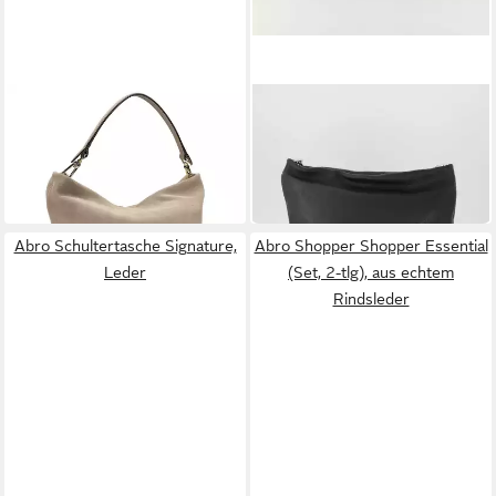
ABRO
ABRO
Schultertasche Ebony
Handtasche Ebony
ab 265,00 €
209,90 €
UVP
269,90 €
in 2-3 Werktagen bei dir
-22%
in 4-5 Werktagen bei dir
Abro Schultertasche Signature,
Abro Shopper Shopper Essential
Leder
(Set, 2-tlg), aus echtem
Rindsleder