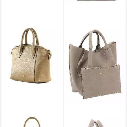
ABRO
ABRO
Handtasche Leather Ariete
Schultertasche Shopper