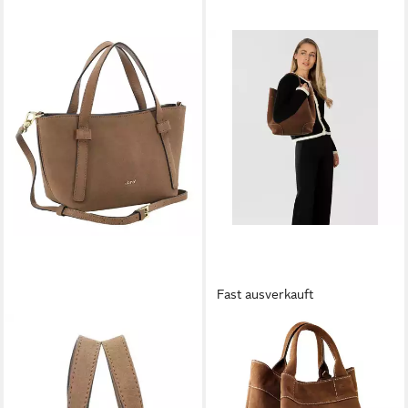
Fast ausverkauft
ABRO
ABRO
Handtasche COSMO Mini
Shopper Essential
379,00 €
Handbag
in 2-3 Werktagen bei dir
199,00 €
in 2-3 Werktagen bei dir