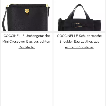
COCCINELLE
COCCINELLE
Umhängetasche Beat Soft
Schultertasche Malory
130,00 €
323,00 €
UVP
325,00 €
UVP
380,00 €
-60%
-15%
in 2-3 Werktagen bei dir
in 2-3 Werktagen bei dir
COCCINELLE Umhängetasche
COCCINELLE Schultertasche
Mini Crossover Bag, aus echtem
Shoulder Bag Leather, aus
Rindsleder
echtem Rindsleder