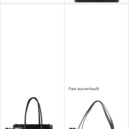
Fast ausverkauft
COCCINELLE
COCCINELLE
Shopper Myrtha
Schultertasche Estelle
ab 240,00 €
108,00 €
UVP
335,00 €
UVP
270,00 €
-28%
-60%
in 2-3 Werktagen bei dir
in 2-3 Werktagen bei dir