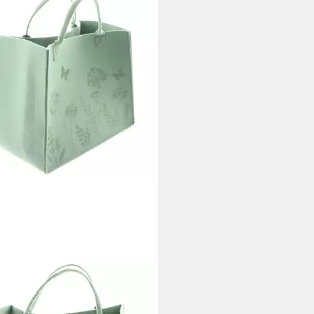
OLEIDENSCHAFT
aufsshopper "Blumenwiese" aus
 in grün, große Einkaufstasche,