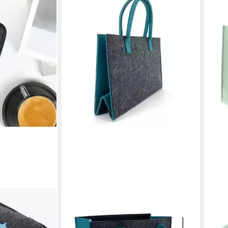
HEIMTEXLAND
DEK
che für
Einkaufsshopper Universal Filztasche
Eink
,8" (1-tlg),
Einkaufstasche Filz Shopper, 24 l,
Filz