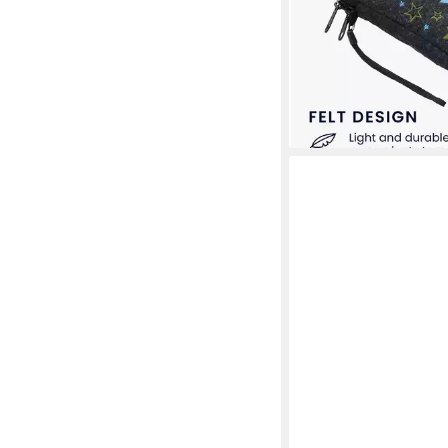
Handy Filztasche - I
11,99 €
lieferbar - in 2-3 Werktag