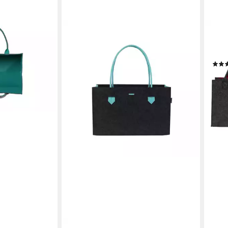
MF
Shop
3er-
39,9
-33
liefe