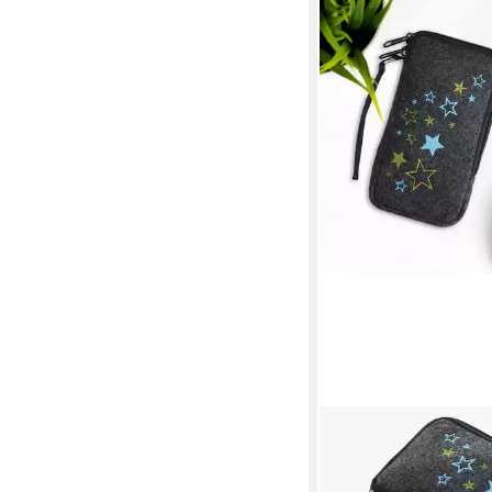
KWMOBILE
Handytasche Handytas
Smartphones XL - 6,7/6