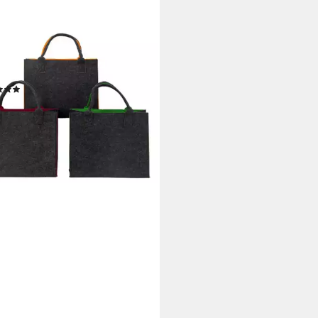
per Zweifarbige Filztaschen im
Set mit Farbakzenten (3-tlg)
(2)
9 €
UVP
59,99 €
%
rbar - in 4-5 Werktagen bei dir