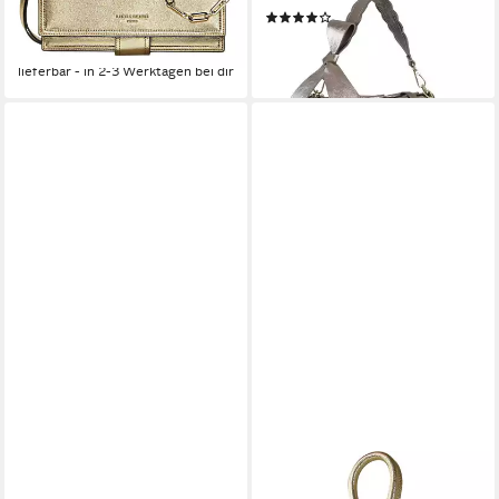
(1)
155,72 €
UVP
229,00 €
88,99 €
-32%
lieferbar - in 2-3 Werktagen bei dir
lieferbar - in 2-3 Werktagen bei dir
GUSTI LEDER
TOSCANTO
Gürteltasche Gusti Leder
Umhängetasche Toscanto