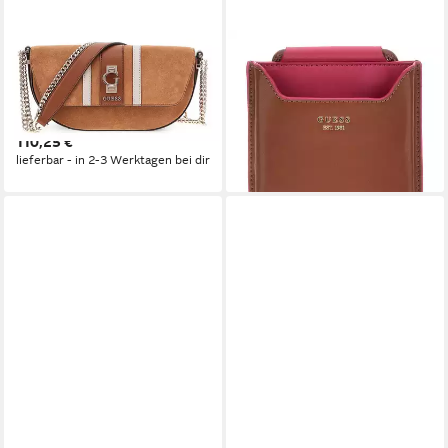
GUESS
GUESS
Umhängetasche Convertible
Handytasche Phone Case, aus
Crossbody Flap Bag, aus
echtem Leder
70,27 €
echtem Leder
lieferbar - in 2-3 Werktagen bei dir
110,25 €
lieferbar - in 2-3 Werktagen bei dir