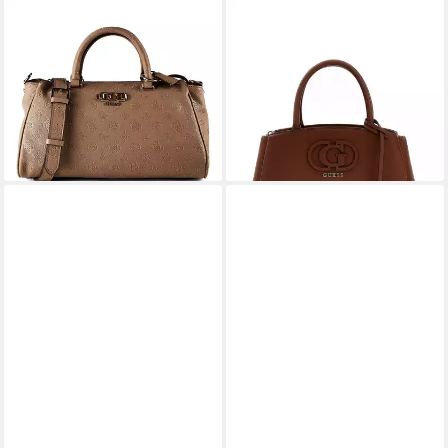
GUESS
GUESS
Henkeltasche Anise, Polyester
Aktentasche HWBG9905060
121,95 €
UVP
155,00 €
Isola GIRLFRIEND TOTE
-21%
(Stück, 1-tlg., 1),
lieferbar - in 2-3 Werktagen bei dir
Logoschriftzug
145,00 €
lieferbar - in 3-4 Werktagen bei dir