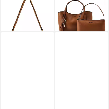
Schultertasche Hobo Bag, aus
Schultertasche Melody,
echtem Leder
Polyurethan
145,00 €
135,00 €
lieferbar - in 3-4 Werktagen bei dir
lieferbar - in 2-3 Werktagen bei dir