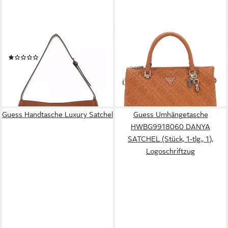
GUESS
GUESS
Schultertasche Hobo Bag
Handtasche Multi Comp
(1)
Satchel
ab 155,00 €
108,50 €
UVP
155,00 €
leider ausverkauft
-30%
lieferbar - in 2-3 Werktagen bei dir
Guess Handtasche Luxury Satchel
Guess Umhängetasche
HWBG9918060 DANYA
SATCHEL (Stück, 1-tlg., 1),
Logoschriftzug