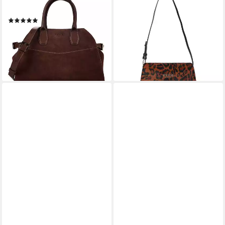
GUESS
GUESS
Henkeltasche Liza, Leder
Schultertasche Domitilla,
(1)
Leder
168,04 €
UVP
220,00 €
121,95 €
UVP
155,00 €
-24%
-21%
lieferbar - in 2-3 Werktagen bei dir
lieferbar - in 2-3 Werktagen bei dir