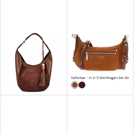
GUESS
GUESS
Schultertasche, Leder
Umhängetasche Mini
191,54 €
UVP
260,00 €
Crossbody Bag, aus echtem
-26%
Rindsleder
lieferbar - in 2-3 Werktagen bei dir
ab 104,37 €
UVP
135,00 €
-23%
lieferbar - in 2-3 Werktagen bei dir