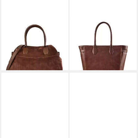
GUESS
GUESS
Schultertasche Liza, Leder
Shopper Anitha, Leder
193,69 €
197,28 €
UVP
260,00 €
UVP
260,00 €
-26%
-24%
lieferbar - in 2-3 Werktagen bei dir
lieferbar - in 2-3 Werktagen bei dir