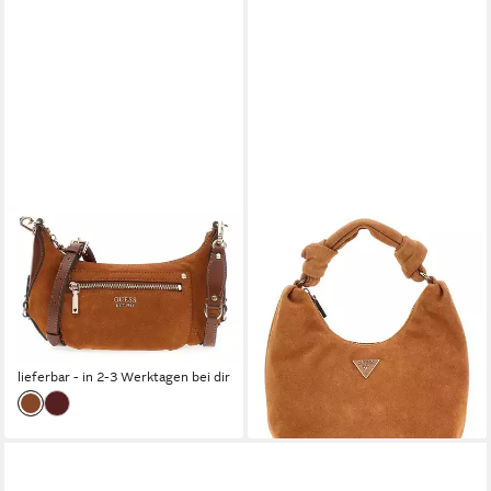
GUESS
GUESS
Umhängetasche Mini
Schultertasche Hobo Bag, aus
Crossbody Bag, aus echtem
echtem Leder
127,48 €
Rindsleder
UVP
165,00 €
104,76 €
UVP
135,00 €
-23%
lieferbar - in 2-3 Werktagen bei dir
-22%
lieferbar - in 2-3 Werktagen bei dir