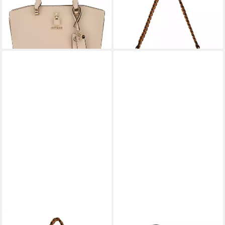
120,60 €
UVP
155,00 €
echtem Leder
101,50 €
-22%
UVP
145,00 €
lieferbar - in 2-3 Werktagen bei dir
-30%
lieferbar - in 2-3 Werktagen bei dir
GUESS
GUESS