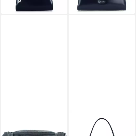
PICARD
PICARD
Gürteltasche Luis, Leder
Schultertasche PICARD
ab 74,96 €
UVP
99,95 €
Schultertasche Berlin aus