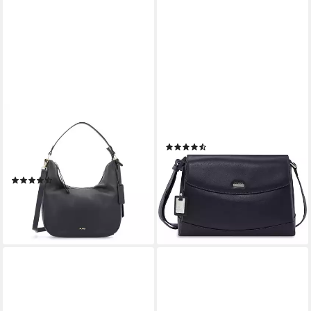
PICARD
PICARD
Beuteltasche PICARD
Schultertasche Really
(2)
Beuteltasche Java aus
ab 139,94 €
UVP
179,00 €
Echtleder
-22%
(2)
lieferbar - in 2-3 Werktagen bei dir
179,00 €
lieferbar - in 2-3 Werktagen bei dir
+1
+5