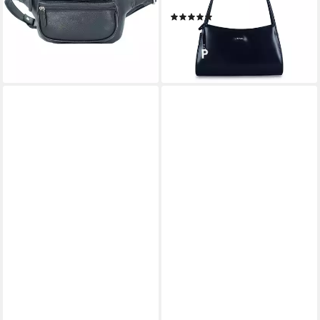
-25%
Echtleder
lieferbar - in 2-3 Werktagen bei dir
(1)
199,00 €
+9
lieferbar - in 2-3 Werktagen bei dir