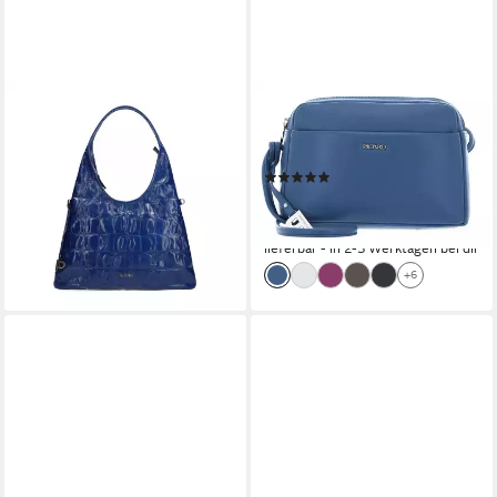
PICARD
PICARD
Beuteltasche PICARD
Umhängetasche Hand Bag,
Beuteltasche Key Largo aus
aus echtem Rindsleder
(1)
Echtleder
ab 85,68 €
UVP
119,00 €
229,00 €
-28%
lieferbar - in 2-3 Werktagen bei dir
lieferbar - in 2-3 Werktagen bei dir
+6