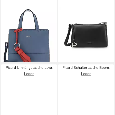
PICARD
PICARD
Handtasche Hand Bag, aus
Schultertasche PICARD
echtem Leder
Schultertasche Really aus
ab 96,05 €
Echtleder
lieferbar - in 2-3 Werktagen bei dir
ab 96,75 €
UVP
129,00 €
-25%
lieferbar - in 2-3 Werktagen bei dir
Picard Umhängetasche Java,
Picard Schultertasche Boom,
Leder
Leder