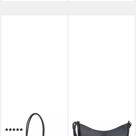
PICARD
PICARD
Schultertasche Pure, Leder
Umhängetasche Really, Leder
(1)
148,99 €
UVP
159,00 €
203,15 €
UVP
239,00 €