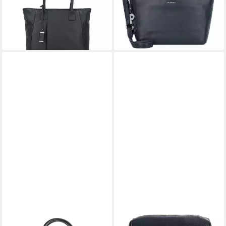
-6%
-15%
lieferbar - in 2-3 Werktagen bei dir
lieferbar - in 2-3 Werktagen bei dir
+3
+2
PICARD
PICARD