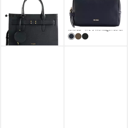
Shopper Shopper (Set, 2-tlg),
Kulturbeutel Toiletry Bag, aus
aus echtem Rindsleder
echtem Leder
(1)
59,99 €
UVP
69,95 €
249,00 €
-14%
lieferbar - in 2-3 Werktagen bei dir
lieferbar - in 2-3 Werktagen bei dir