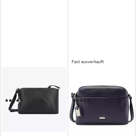
Fast ausverkauft
PICARD
PICARD
Schultertasche PICARD
Schultertasche PICARD
Schultertasche Really aus
Schultertasche Really aus
Echtleder
Echtleder
(1)
(1)
ab 133,11 €
ab 108,66 €
UVP
169,00 €
UVP
139,00 €
-21%
-22%
lieferbar - in 2-3 Werktagen bei dir
lieferbar - in 2-3 Werktagen bei dir
+5
+2