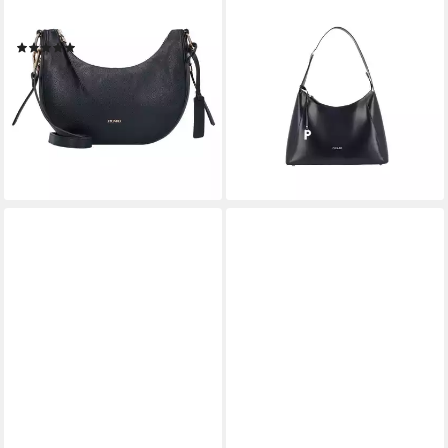
PICARD
PICARD
Umhängetasche Java, Leder
Schultertasche PICARD
(2)
Schultertasche Black Tie aus
ab 108,66 €
UVP
139,00 €
Echtleder
-22%
134,25 €
UVP
179,00 €
lieferbar - in 2-3 Werktagen bei dir
-25%
+4
lieferbar - in 2-3 Werktagen bei dir