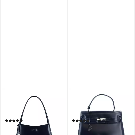
PICARD
PICARD
Schultertasche PICARD
Abendtasche PICARD
Schultertasche Berlin aus
Henkeltasche Berlin aus
Echtleder
Echtleder
(1)
(4)
199,00 €
299,00 €
lieferbar - in 2-3 Werktagen bei dir
lieferbar - in 2-3 Werktagen bei dir