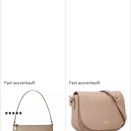
Fast ausverkauft
Fast ausverkauft
LAZAROTTI
GUSTI LEDER
Schultertasche Bologna
Umhängetasche Gusti Leder
Leather, Leder
Umhängetasche Mareen (1-
(9)
tlg)
49,95 €
UVP
99,95 €
69,95 €
-50%
lieferbar - in 4-5 Werktagen bei dir