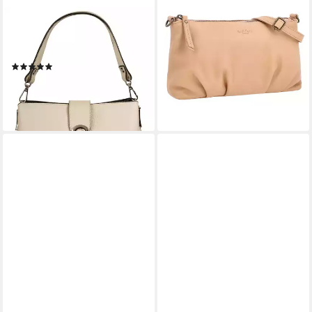
CLUTY
GUSTI LEDER
Umhängetasche, echt Leder,
Umhängetasche Gusti Leder
Made in Italy
Umhängetasche Alani (1-tlg)
(8)
49,95 €
69,95 €
lieferbar - in 4-5 Werktagen bei dir
lieferbar - in 6-8 Werktagen bei dir
+5