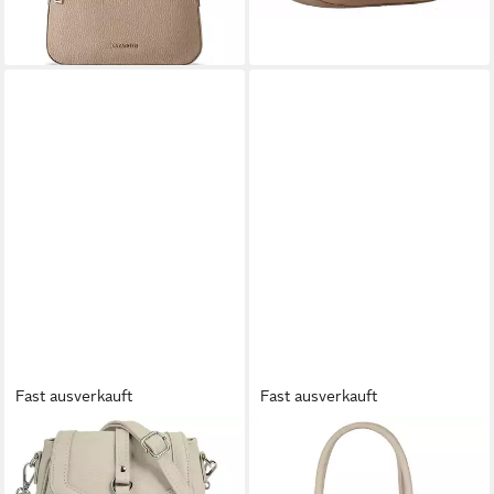
lieferbar - in 2-3 Werktagen bei dir
+1
Fast ausverkauft
Fast ausverkauft
CLUTY
CLUTY
Umhängetasche, echt Leder,
Henkeltasche, echt Leder,
Made in Italy
Made in Italy