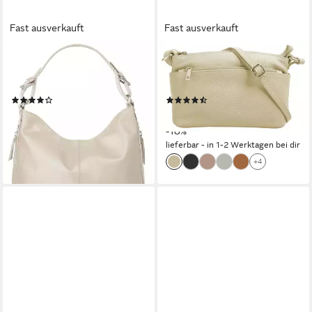
Fast ausverkauft
Fast ausverkauft
SAMANTHA LOOK
CLUTY
Henkeltasche, echt Leder,
Umhängetasche, echt Leder,
Made in Italy
Made in Italy
(79)
(184)
69,95 €
32,95 €
UVP
79,90 €
UVP
39,95 €
-12%
-18%
lieferbar - in 6-8 Werktagen bei dir
lieferbar - in 1-2 Werktagen bei dir
+3
+4