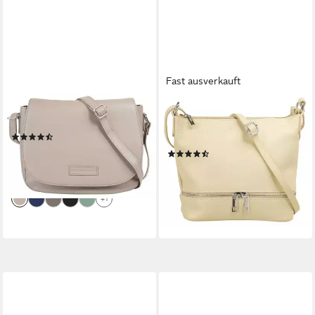
Fast ausverkauft
BRUNO BANANI
CLUTY
Umhängetasche, echt Leder
Umhängetasche, echt Leder,
(4)
Made in Italy
89,95 €
UVP
159,00 €
(390)
36,95 €
-43%
UVP
59,90 €
lieferbar - in 6-8 Werktagen bei dir
-38%
lieferbar - in 1-2 Werktagen bei dir
+1
+6