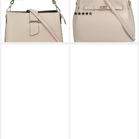
Henkeltasche mit
59,90 €
Smartphonefach
lieferbar - in 1-2 Werktagen bei dir
(30)
+5
79,95 €
lieferbar - in 1-2 Werktagen bei dir