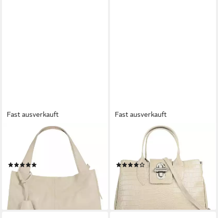
Fast ausverkauft
Fast ausverkauft
CLUTY
CLUTY
Shopper, echt Leder, Made in
Henkeltasche, echt Leder,
Italy
Made in Italy
(4)
(30)
89,95 €
78,95 €
lieferbar - in 6-8 Werktagen bei dir
lieferbar - in 6-8 Werktagen bei dir
+4