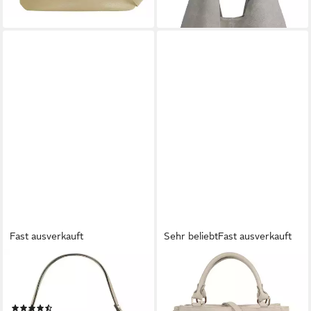
Echtleder
+27
Fast ausverkauft
Sehr beliebt
Fast ausverkauft
CLUTY
SAMANTHA LOOK
Henkeltasche, echt Leder,
Henkeltasche, echt Leder,
Made in Italy
Made in Italy, geräumige
(40)