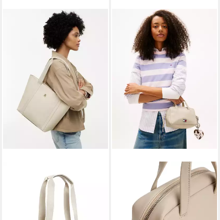
TOMMY HILFIGER
TOMMY JEANS
Tragetasche IM LATAM LOGO
Umhängetasche TJW CITY
TOTE, Damen Schultertasche,
TRUNK CROSSOVER (2-tlg.,
Handtasche mit
Abnehmbarer
Logoschriftzug
Herzenanhänger), Damen