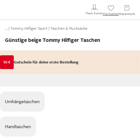
Mein Konto
Merkzettel
Warenkorb
…
Tommy Hilfiger Sport
Taschen & Rucksäcke
Günstige beige Tommy Hilfiger Taschen
10 €
Gutschein für deine erste Bestellung
Umhängetaschen
Handtaschen