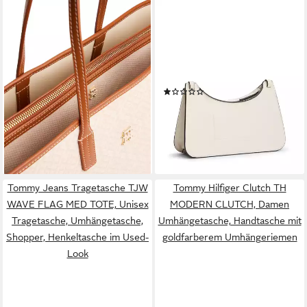
TOMMY HILFIGER
TOMMY HILFIGER
Tragetasche TH MONOPLAY
Umhängetasche TH MODERN
TOTE LE (Set,
CROSSOVER, Damen
Herausnehmbare
Tragetasche, Abendtasche,
Innentasche), Damen
Handtasche mit
(1)
163,00 €
Schultertasche, Henkeltasche,
UVP
199,90 €
Logoschriftzug
67,66 €
UVP
109,90 €
Shopper mit Allover-Print
-18%
-38%
lieferbar - in 1-2 Werktagen bei dir
lieferbar - in 1-2 Werktagen bei dir
Tommy Jeans Tragetasche TJW
Tommy Hilfiger Clutch TH
WAVE FLAG MED TOTE, Unisex
MODERN CLUTCH, Damen
Tragetasche, Umhängetasche,
Umhängetasche, Handtasche mit
Shopper, Henkeltasche im Used-
goldfarberem Umhängeriemen
Look