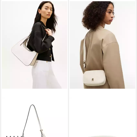
TOMMY HILFIGER
TOMMY HILFIGER
Schultertasche TH MODERN
Umhängetasche TH
SHOULDER BAG,
LOGOTAPE CAMERA BAG,
Umhängetasche, Handtasche,
Damen Handtasche,
Tragetasche mit Logoprägung
Schultertasche mit TH-