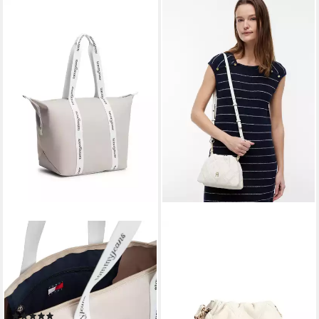
TOMMY JEANS
TOMMY HILFIGER
Tragetasche TJW ESS DAILY
Umhängetasche TH
TOTE, Schultertasche,
FEMININE MINI
Shopper mit kontrastiven
CROSSOVER, Damen
Henkeln
Schultertasche, Handtasche
(8)
94,50 €
UVP
119,90 €