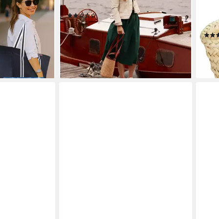
mode
Nachhaltig, Naturmaterial
Natu
(1)
90,85 €
UVP
119,00 €
Echt
en bei dir
-24%
15,9
lieferbar - in 4-5 Werktagen bei dir
-28
liefe