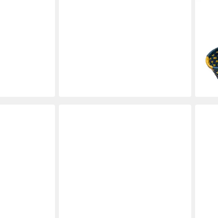
GOO
Korb
Stro
einz
Vera
45,9
-18%
liefe