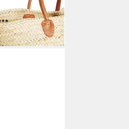
rn aus Palmblatt und Leder in
r 50 cm (1-tlg), Handarbeit /
 Leder / Palmblätter
(6)
3 €
UVP
22,00 €
%
rbar - in 4-5 Werktagen bei dir