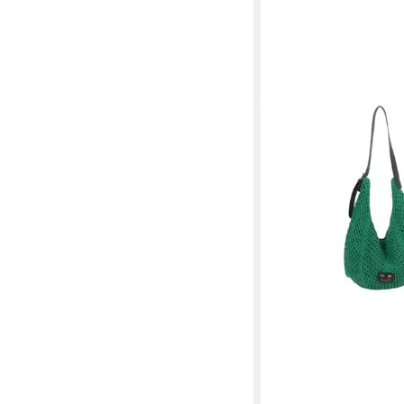
GOODMAN DESIGN
Schultertasche Boho 
aus Baumwolle, Angen
flexibel
34,99 €
lieferbar - in 6-7 Werktag