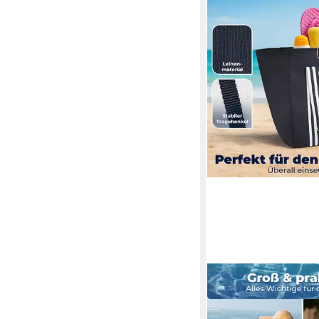
ACHILLES
XL-Strandtasche Stra
Freizeittasche für Au