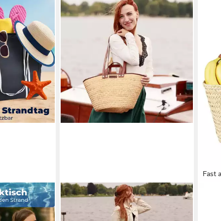
Fast 
NATUREHOME
MARR
INTE
ndtasche,
Schultertasche Umhängetasche
Korb
sflüge
Shopper Korb Palmblatt, Handarbeit,