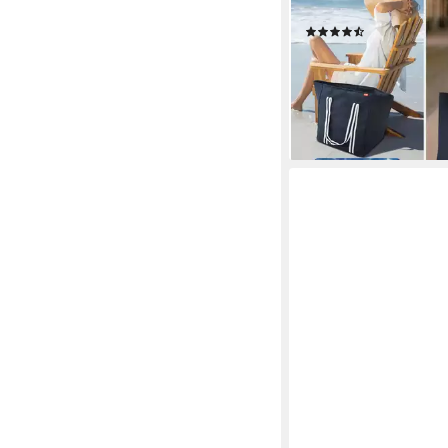
Einkaufstasche
(9)
38,99 €
lieferbar - in 6-7 Werktag