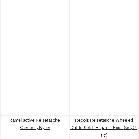
camel active Reisetasche
Redolz Reisetasche Wheeled
Connect, Nylon
Duffle Set L Exp. + L Exp. (Set, 2-
tlg)