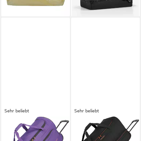
+41
+1
Sehr beliebt
Sehr beliebt
TRAVELITE
TRAVELITE
Reisetasche Basics Fresh 71
Reisetasche BASICS,
cm Duffle Bag mit Rollen,
verschiedene Größen und