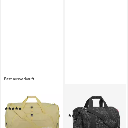
Fast ausverkauft
TRAVELITE
REISENTHEL®
Weekender Kick Off,
Reisetasche allrounder L
Polyester
Sporttasche, eingearbeiteter
(197)
Metallbügel
48,95 €
UVP
54,95 €
(168)
74,95 €
-11%
lieferbar - in 2-3 Werktagen bei dir
lieferbar - in 2-3 Werktagen bei dir