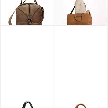
319,00 €
Reisetasche Fernando (1-tlg)
lieferbar - in 2-3 Werktagen bei dir
174,95 €
214,95 €
-19%
lieferbar - in 4-5 Werktagen bei dir