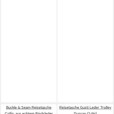
Buckle & Seam Reisetasche
Reisetasche Gusti Leder Trolley
Collin, aus echtem Rindsleder
Duncan (1-tlg)