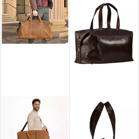
GUSTI LEDER
JOST
Reisetasche Gusti Leder
Reisetasche Travel Bag, aus
Reisetasche Fernando (1-tlg)
echtem Rindsleder
174,95 €
359,10 €
214,95 €
UVP
399,00 €
-19%
-10%
lieferbar - in 4-5 Werktagen bei dir
lieferbar - in 2-3 Werktagen bei dir