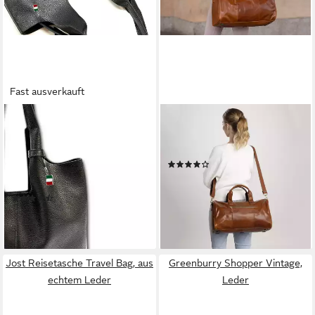
Fast ausverkauft
FLORENCE
GUSTI LEDER
Shopper Florence Damen
Reisetasche Gusti Leder
Shopper Leder Tasche
Reisetasche Hall (1-tlg)
(1)
(Shopper), Damen Shopper
129,95 €
149,95 €
Echtes Leder, schwarz ca.
-13%
(4)
38cm hoch
lieferbar - in 4-5 Werktagen bei dir
69,74 €
lieferbar - in 2-3 Werktagen bei dir
Jost Reisetasche Travel Bag, aus
Greenburry Shopper Vintage,
echtem Leder
Leder