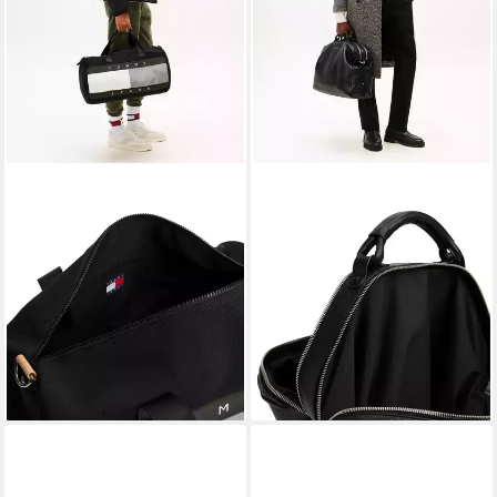
TOMMY JEANS
TOMMY HILFIGER
Weekender TJM ARCHIVE
Weekender TH PREMUM
DUFFLE, Men Reisetasche,
LEATHER DUFFLE,
Freizeittasche, Travelbag mit
Reisetasche, Freitzeittasche
plaktivem Logo
mit Logoschriftzug
96,17 €
250,31 €
UVP
149,90 €
UVP
399,90 €
-36%
-37%
lieferbar - in 1-2 Werktagen bei dir
lieferbar - in 1-2 Werktagen bei dir