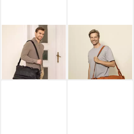
GUSTI LEDER
GUSTI LEDER
Reisetasche Gusti Leder
Reisetasche Gusti Leder
Reisetasche Justin (1-tlg)
Reisetasche Harvey (1-tlg),
154,95 €
Aktenordner
lieferbar - in 4-5 Werktagen bei dir
114,95 €
129,95 €
-12%
lieferbar - in 4-5 Werktagen bei dir