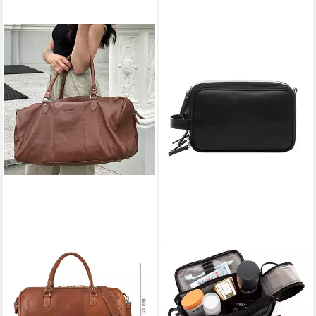
STILORD
SID & VAIN
Weekender "Jarvis" exklusive
Kulturbeutel echt Leder
Leder Reisetasche für Damen
Kulturtasche groß schwarz
und Herren
LOUIS, Waschbeutel