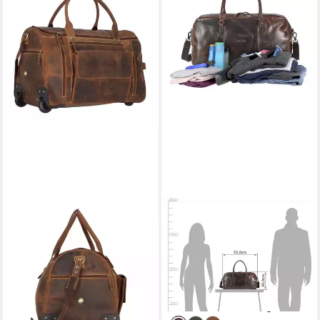
GREENBURRY
GREENBURRY
Reisetasche Vintage, Leder
Reisetasche "Newport" Leder
399,00 €
Reisetasche, Weekender
lieferbar - in 3-4 Werktagen bei dir
55x26x26cm, Sporttasche,
Leder
ab 259,00 €
lieferbar - in 3-4 Werktagen bei dir