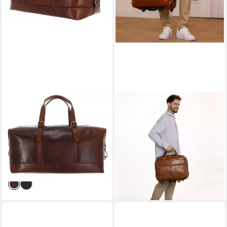
LEONHARD HEYDEN
GUSTI LEDER
Reisetasche Reisetasche
Reisetasche Gusti Leder
5376 (Set, 2-tlg), aus echtem
Trolley Duncan (1-tlg)
189,95 €
Rindsleder
209,95 €
339,15 €
UVP
399,00 €
-10%
lieferbar - in 4-5 Werktagen bei dir
-15%
lieferbar - in 2-3 Werktagen bei dir