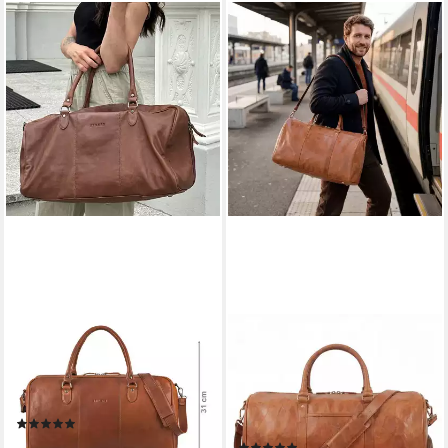
STILORD
SID & VAIN
Weekender "Jarvis" exklusive
Reisetasche echt Leder
Leder Reisetasche für Damen
Weekender groß Ledertasche
und Herren
braun SKYLER mit Schuhfach,
(1)
Echtleder Reisegepäck für
229,90 €
UVP
279,90 €