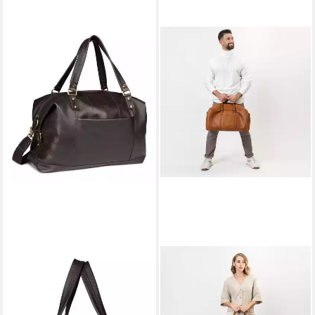
BUGATTI
FARMHOOD
Reisetasche Weekender, aus
Weekender Memphis, Leder
205,86 €
echtem Rindsleder
UVP
289,95 €
246,46 €
UVP
289,95 €
-29%