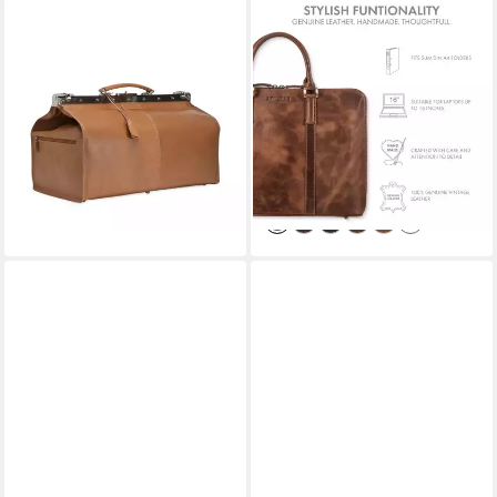
PICARD
STILORD
Reisetasche PICARD
Handtasche "Leonora"
Reisetasche Toscana aus
Schmale Aktentasche Damen
Rindsleder
Leder 15,6 - 16 Zoll
594,15 €
UVP
699,00 €
Laptoptasche
129,90 €
-15%
UVP
147,90 €
lieferbar - in 2-3 Werktagen bei dir
-12%
lieferbar - in 2-3 Werktagen bei dir
+1