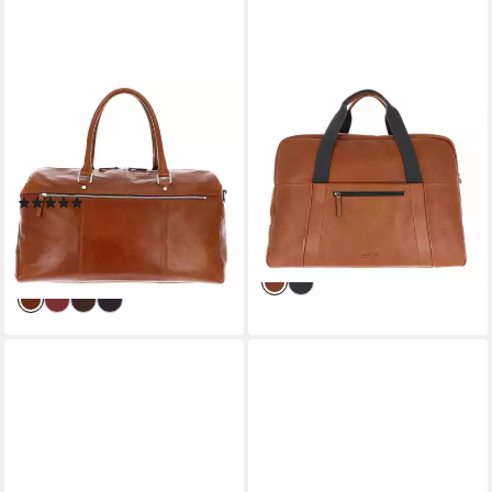
LEONHARD HEYDEN
LEONHARD HEYDEN
Reisetasche Reisetasche
Reisetasche Reisetasche
5272 (Set, 2-tlg), aus echtem
7086 (Set, 2-tlg), aus echtem
Rindsleder
Rindsleder
(1)
237,15 €
UVP
279,00 €
381,65 €
UVP
449,00 €
-15%
-15%
lieferbar - in 2-3 Werktagen bei dir
lieferbar - in 2-3 Werktagen bei dir