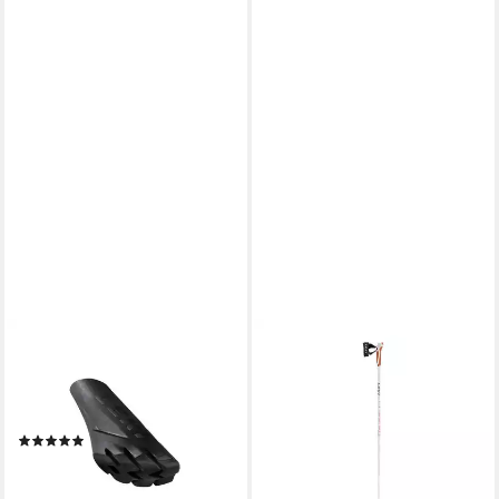
LEKI
LEKI
Wanderstock Leki
Wanderstöcke Passion
ab 62,96 €
Gummipuffer Power Grip Pad
lieferbar - in 4-5 Werktagen bei dir
8824201
(4)
ab 11,63 €
lieferbar - in 2-3 Werktagen bei dir