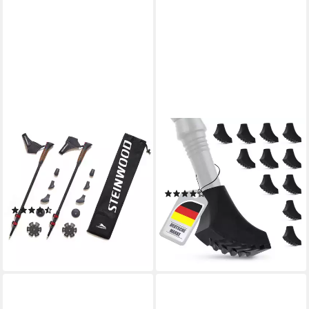
STEINWOOD
ECENCE
Nordic-Walking-Stöcke 100%
Nordic-Walking-Stöcke 12x
Carbon verstellbar mit
Gummipuffer für Nordic
Teleskop und
Walking Stöcke Pads
(12)
Klemmverschluss mit extra
11,99 €
(5)
Gu…
lieferbar - in 3-4 Werktagen bei dir
69,99 €
UVP
89,99 €
-22%
lieferbar - in 2-3 Werktagen bei dir