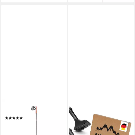
LEKI
ALPENWERT
Wanderstöcke Flash Carbon
Nordic-Walking-Stöcke
(1)
Gummipuffer Wanderstöcke
ab 78,28 €
UVP
95,00 €
Pads Speed Aufsatz Nordic
-18%
Walking, Wanderstöcke