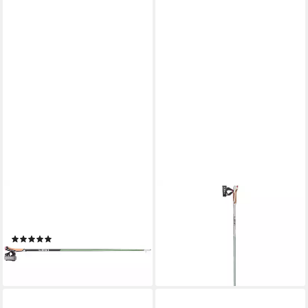
LEKI
LEKI
Wanderstöcke Nordic
Wanderstock Leki Damen
Walking-Stock Flash Carbon
Nordic Walking Stöcke
(2)
Passion
ab 85,50 €
ab 76,00 €
lieferbar - in 6-7 Werktagen bei dir
lieferbar - in 6-7 Werktagen bei dir