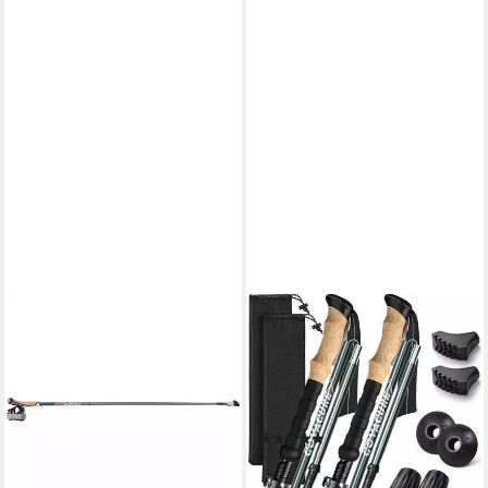
LEKI
LUXUSKOLLEKTION
Wanderstöcke Nordic
Nordic-Walking-Stöcke
Walking-Stock Smart Flash
Wanderstöcke Nordic Walking
125,00 €
Stöcke Teleskop 110-130 cm
lieferbar - in 5-6 Werktagen bei dir
Faltbar
(1)
62,95 €
lieferbar - in 6-7 Werktagen bei dir