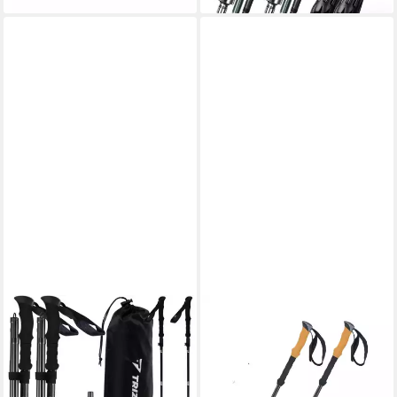
TRIZAND
CWONLINESHOP
Trekking-Stöcke
Nordic-Walking-Stöcke 2 Stk
Trekkingstöcke Wanderstöcke
Wanderstöcke Damen und
(Spar-Set, 2 St., wandern),
Herren Wanderstöcke
Höhenverstellbar von 110–
Antischock Teleskop