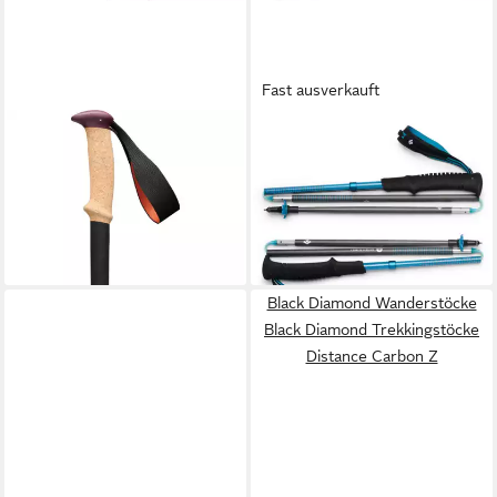
Fast ausverkauft
BLACK DIAMOND
BLACK DIAMOND
Wanderstöcke Trekkingstöcke
Wanderstöcke Trekkingstöcke
Trail Cork
Distance Carbon Z
89,88 €
137,89 €
UVP
110,00 €
UVP
160,00 €
-18%
-14%
lieferbar - in 2-3 Werktagen bei dir
lieferbar - in 2-3 Werktagen bei dir
Black Diamond Wanderstöcke
Black Diamond Trekkingstöcke
Distance Carbon Z