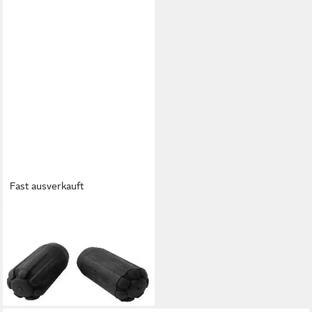
Fast ausverkauft
BLACK DIAMOND
Trekking-Stöcke Black
Diamond Spitzenschoner,
Aufsatz, (1 Paar)
15,52 €
lieferbar - in 2-3 Werktagen bei dir