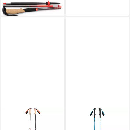
-12%
lieferbar - in 2-3 Werktagen bei dir