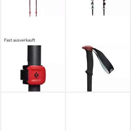
Fast ausverkauft
BLACK DIAMOND
BLACK DIAMOND
Wanderstöcke Trekkingstöcke
Wanderstöcke Trekkingstöcke
Pursuit S/M
Trail, Fitnessgerät
ab 118,44 €
82,66 €
UVP
160,00 €
UVP
100,00 €
-26%
-17%
lieferbar - in 2-3 Werktagen bei dir
lieferbar - in 2-3 Werktagen bei dir