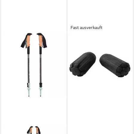
Fast ausverkauft
BLACK DIAMOND
Trekking-Stöcke
Spitzenschoner für Distance-
Serie
15,52 €
lieferbar - in 2-3 Werktagen bei dir