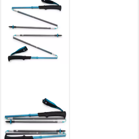
BLACK DIAMOND
Wanderstöcke Trekkingstöcke
Distance Carbon Z
137,89 €
UVP
160,00 €
-14%
lieferbar - in 2-3 Werktagen bei dir