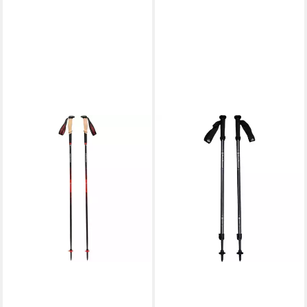
BLACK DIAMOND
Wanderstöcke Trekkingstöcke
Explorer 2
ab 52,98 €
UVP
60,00 €
-12%
lieferbar - in 2-3 Werktagen bei dir