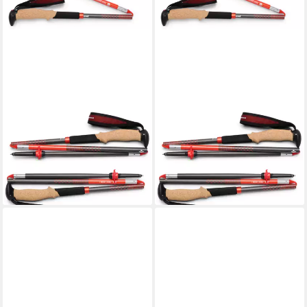
BLACK DIAMOND
BLACK DIAMOND
Wanderstöcke Treckingstöcke
Wanderstöcke Treckingstöcke
Pursuit Carbon Z
Pursuit Carbon Z
157,89 €
157,89 €
UVP
180,00 €
UVP
180,00 €
-12%
-12%
lieferbar - in 2-3 Werktagen bei dir
lieferbar - in 2-3 Werktagen bei dir