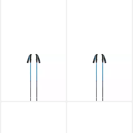
BLACK DIAMOND
BLACK DIAMOND
Wanderstöcke Trekkingstöcke
Wanderstöcke Trekkingstöcke
Distance Carbon
Distance Carbon
ab 118,37 €
136,35 €
UVP
150,00 €
lieferbar - in 3-4 Werktagen bei dir
-21%
lieferbar - in 2-3 Werktagen bei dir