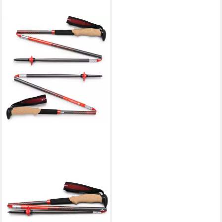
BLACK DIAMOND
Wanderstöcke Treckingstöcke
Pursuit Carbon Z
157,89 €
UVP
180,00 €