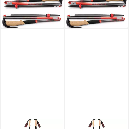
Pursuit Carbon Z
Pursuit Carbon Z
157,89 €
157,89 €
UVP
180,00 €
UVP
180,00 €
-12%
-12%
lieferbar - in 2-3 Werktagen bei dir
lieferbar - in 2-3 Werktagen bei dir