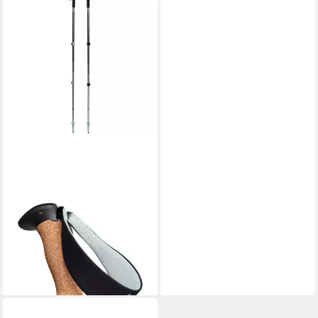
BLACK DIAMOND
Wanderstöcke Trekkingstöcke
Pursuit Shock M/L
199,90 €
lieferbar - in 3-4 Werktagen bei dir