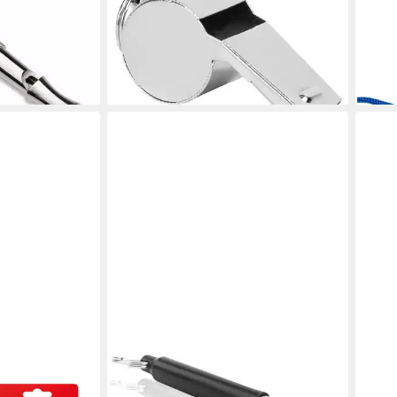
7,99 €
blau
lieferbar - in 2-3 Werktagen bei dir
ab 2
nstellbar bis
liefe
en bei dir
INTIRILIFE
BET
0365 Bundle
Hundepfeife, (1-St), Hundepfeife in
Trill