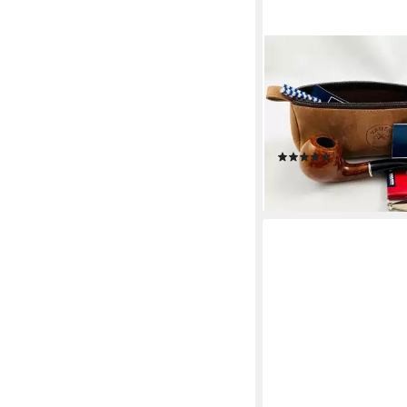
VAUEN
Handpfeife VAUEN Ta
Starter Set mit viel 
dunkel braun, inkl. Le
praktischer Begleiter
(2)
109,99 €
lieferbar - in 5-6 Werktag