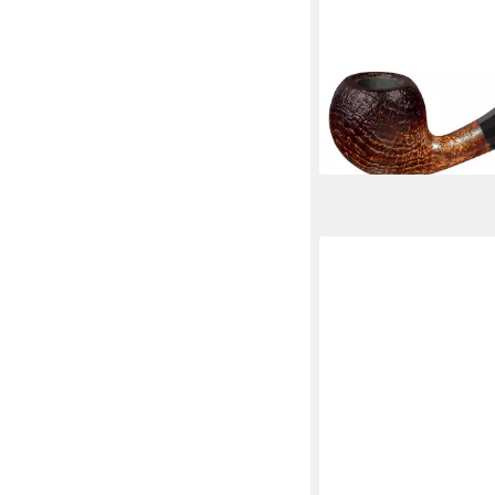
VAUEN
Handpfeife Pfeife Vi
sandgestrahlt braun -
Germany -, (in einer 
verpackt), made in Ge
129,99 €
lieferbar - in 7-9 Werktag