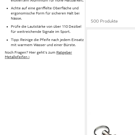
eloxiertem Aluminium für hohe Haltbarkeit.
Achte auf eine geriffelte Oberfläche und
ergonomische Form für sicheren Halt bei
Nässe.
500 Produkte
Prüfe die Lautstärke von über 110 Dezibel
für weitreichende Signale im Sport.
Tipp: Reinige die Pfeife nach jedem Einsatz
mit warmem Wasser und einer Bürste.
Noch Fragen? Hier geht's zum
Ratgeber
Metallpfeifen ›
COMPANY OF ANIMALS
Hundepfeife Stahl Hu
Ultraschall Hundetrain