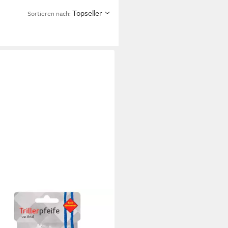
Topseller
Sortieren nach:
A
erpfeife Idena 40187 - Triller-
e aus Metall, Signal-Pfeife mit