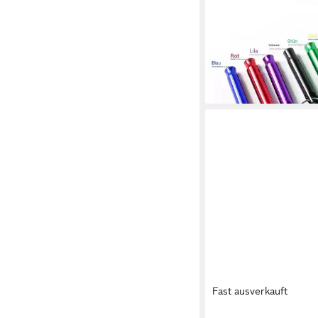
Signalpfeife 7er-Pack 
Aluminiumlegierung, (
Überlebenspfeifen fü
Aktivitäten), Rettungs
19,99 €
lieferbar - in 9-11 Werkta
Fast ausverkauft