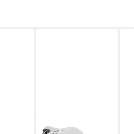
JELEX
IDEN
ndepfeife
Trillerpfeife Ref Schiedsrichterpfeife,
Trill
ing
mit Schlüsselring zum Befestigen
Pfeif