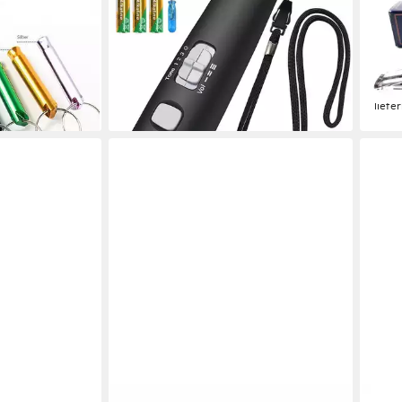
Pfeifen aus
Signalpfeife Elektronische Pfeife
Hand
Übungspfeifen,
Handpfeife Schiedsrichter Sport 3
Bruy
r Outdoor-
Töne
"Zwi
49,99 €
pfeifen
UVP
59,99 €
Pfeif
69,9
-17%
gen bei dir
liefe
lieferbar in 3 Wochen