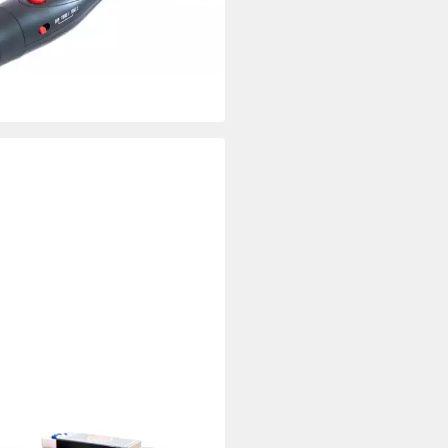
5 €
rbar - in 3-4 Werktagen bei dir
EN