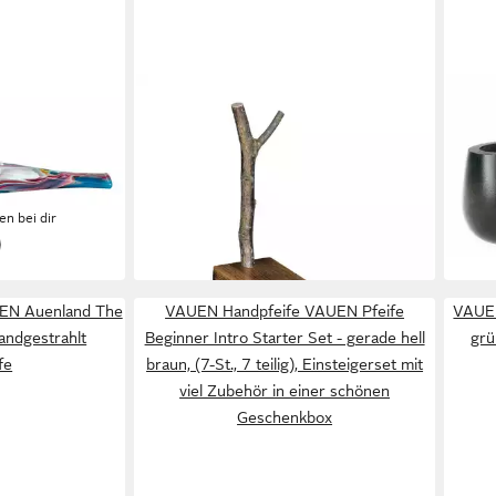
VAUEN
VAU
 Edition
Handpfeife Pfeifenständer für die
Hand
hlt Limited
Auenland Pfeife das Original aus
Bruy
Holz, Boden aus Eichenholz
Germ
69,99 €
Genu
en bei dir
lieferbar - in 7-9 Werktagen bei dir
89,9
liefe
EN Auenland The
VAUEN Handpfeife VAUEN Pfeife
VAUEN
andgestrahlt
Beginner Intro Starter Set - gerade hell
grü
fe
braun, (7-St., 7 teilig), Einsteigerset mit
viel Zubehör in einer schönen
Geschenkbox