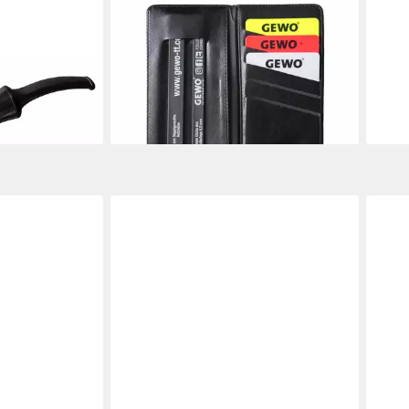
GEWO
MIL-
ntage 4077
Signalpfeife Schiedsrichter-Set
Signa
 made in
Tischtennis
"Mili
13,95 €
9,95
Geschenkbox
lieferbar - in 2-3 Werktagen bei dir
liefe
rmany Pfeife
en bei dir