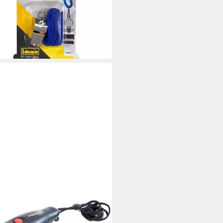
em
,99 €
rbar - in 2-3 Werktagen bei dir
ZOLD
erpfeife Elektronische Pfeife