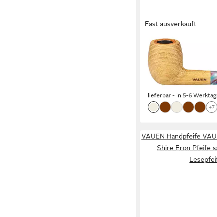
Fast ausverkauft
VAUEN
Handpfeife Pfeife Figo
Weißpunkt sandgestra
Edition
169,00 €
lieferbar - in 5-6 Werktag
+7
VAUEN Handpfeife VAU
Shire Eron Pfeife s
Lesepfei