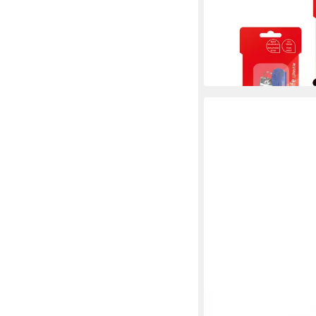
Trillerpfeife Metall 
Band 2 Stück
5,98 €
lieferbar - in 2-3 Werktag
BLUSMART