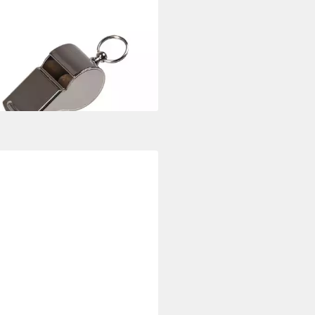
TEC
lpfeife Militär Signalpfeife
tary"
 €
rbar - in 3-4 Werktagen bei dir