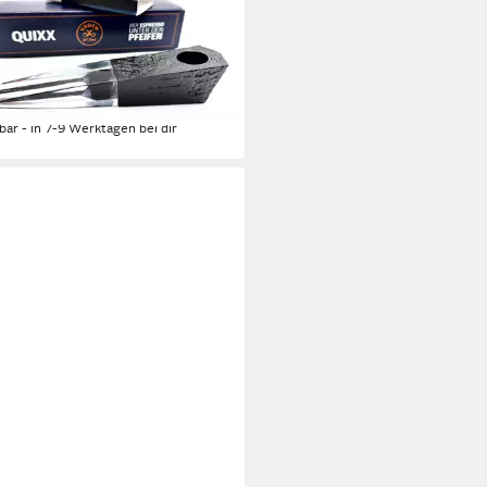
pfeife Moderne Pfeife
èreholz, kleines Füllvolumen für
schendurch", Quixx 7 kleine
e inkl. gratis Streichhölzer
9 €
rbar - in 7-9 Werktagen bei dir