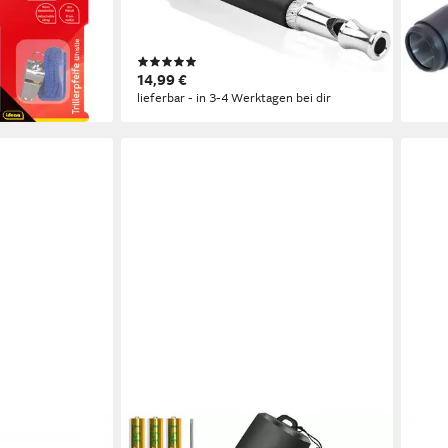
30,9
mit abnehmbarem
SCHWARZ - Hunde Trainingspfeife
liefe
mit Umhänge Band
(1)
14,99 €
en bei dir
lieferbar - in 3-4 Werktagen bei dir
FELIXLEO
VAU