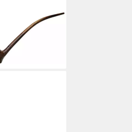
EN
pfeife VAUEN Auenland The
e Almar Pfeife sandgestrahlt
pfeife
99 €
rbar - in 7-9 Werktagen bei dir