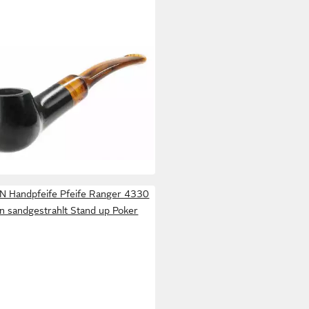
EN
pfeife kleine Pfeife Minni 6 grün
ereholz - 9mm Filter - Made in
any, perfekt für den kurzen
ssmoment und für unterwegs
9 €
rbar - in 5-6 Werktagen bei dir
 Handpfeife Pfeife Ranger 4330
n sandgestrahlt Stand up Poker