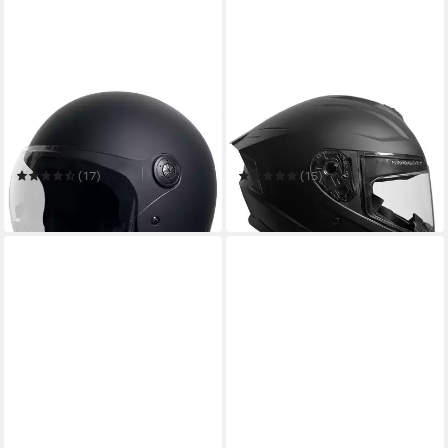
RALLOX HELMETS
RALLOX HELMETS
Motorradhelm Jethelm 229
Motorradhelm Motorradhelm
matt schwarz Größe S
M72 matt schwarz S M L XL
(17)
(15)
49,95 €
ab 59,95 €
in 4-5 Werktagen bei dir
in 4-5 Werktagen bei dir