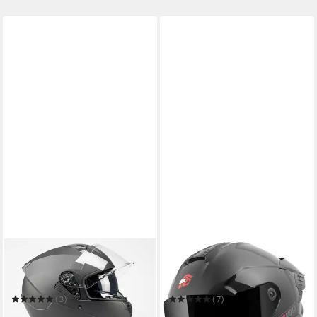
BNO
FC-MOTO
Motorradhelm BNO X6
Motorradhelm Hawk EVO
Integralhelm, mit integrierter
Solid Helm
Sonnenbrille
(3)
(7)
ab 79,95 €
105,49 €
UVP
99,95 €
179,95 €