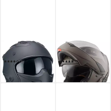
RALLOX HELMETS
BOGOTTO
Motorradhelm Motorradhelm
Motorradhelm V280 Camo
Jethelm 726 schwarz matt
Klapphelm
(9)
(1)
79,95 €
75,49 €
179,95 €
in 4-5 Werktagen bei dir
-58%
in 4-5 Werktagen bei dir