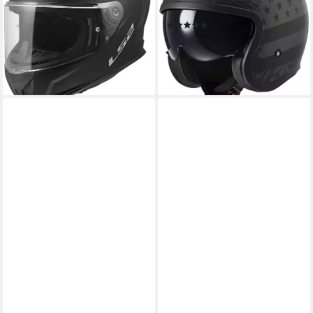
Pinlock, Ratschenverschluss,
integriertes Sonnenvisier
(1)
Waschbar, ECE 22.06
106,65 €
119,00 €
94,60 €
-10%
lieferbar - in 3-4 Werktagen bei dir
lieferbar - in 3-4 Werktagen bei dir