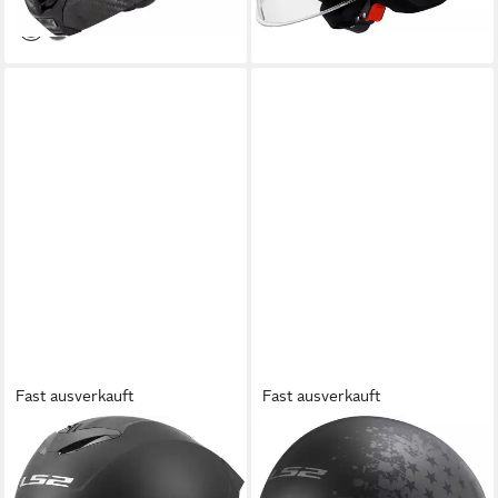
lieferbar - in 3-4 Werktagen bei dir
Fast ausverkauft
Fast ausverkauft
LS2
LS2
Motorradhelm FF820 Rapid
Motorradhelm OF599 Spitfire
III Helm, Atmungsaktiv,
II Black Flag Jethelm,