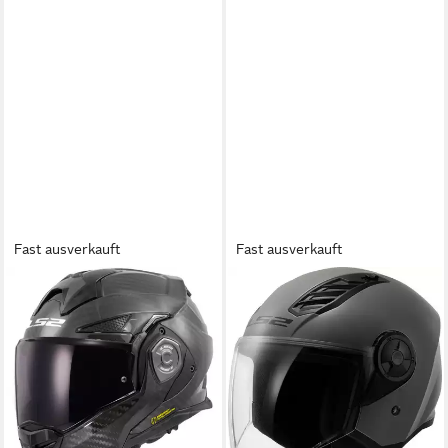
Fast ausverkauft
Fast ausverkauft
LS2
LS2
Motorradhelm FF901 Advant
Motorradhelm OF616 Airflow
X Carbon Solid Klapphelm
II Solid Jethelm, vorbereitet
Schwarz XXL (1er Set),
für Kommunikationssystem
55,49 €
klapphelm motorrad
79,00 €
390,08 €
469,00 €
-30%
lieferbar - in 3-4 Werktagen bei dir
-17%