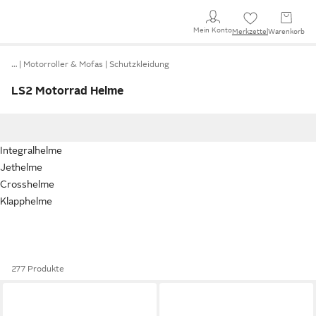
Mein Konto
Merkzettel
Warenkorb
…
Motorroller & Mofas
Schutzkleidung
LS2 Motorrad Helme
Integralhelme
Jethelme
Crosshelme
Klapphelme
277 Produkte