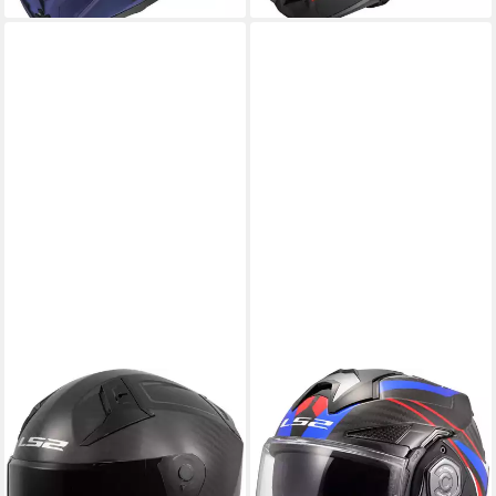
LS2
LS2
Motorradhelm FF811 Vector
Motorradhelm FF901 Advant
II Carbon Helm,
X Carbon Future II Klapphelm,
Notfallsystem-Polsterung
vorbereitet für
(EQRS),integriertes
Kommunikationssystem,Notfalls