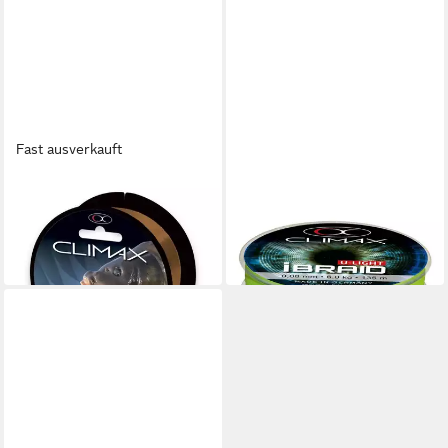
Fast ausverkauft
CLIMAX
CLIMAX
Angelschnur
Angelschnur
4,69 €
20,58 €
(0,01 €/ 1 m)
(0,15 €/ 1 m)
in 4-5 Werktagen bei dir
in 2-3 Werktagen bei dir