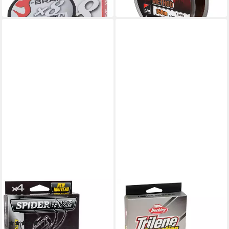
in 4-5 Werktagen bei dir
in 3-4 Werktagen bei dir
SPIDERWIRE
BERKLEY
Angelschnur Dura 4 Green
Angelschnur
10,90 €
Spiderwire 0,10 bis 0,40mm -
(0,04 €/ 1 m)
150m geflochtene
(1)
in 4-5 Werktagen bei dir