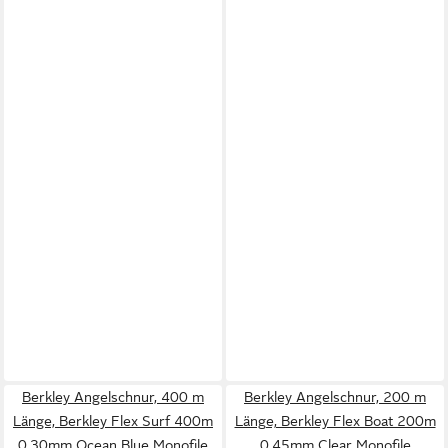
Berkley Angelschnur, 400 m
Berkley Angelschnur, 200 m
Länge, Berkley Flex Surf 400m
Länge, Berkley Flex Boat 200m
0,30mm Ocean Blue Monofile
0,45mm Clear Monofile