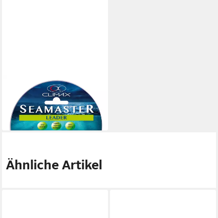
CLIMAX
Vorfachschnur
5,78 €
(0,12 €/ 1 m)
in 2-3 Werktagen bei dir
Ähnliche Artikel