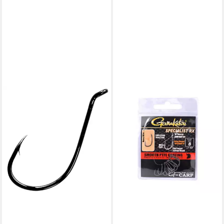
GAMAKATSU
Karpfenhaken Gamakatsu LS-
5314 Hook schwarz -
Angelhaken
ab 4,19 €
lieferbar - in 2-3 Werktagen bei dir