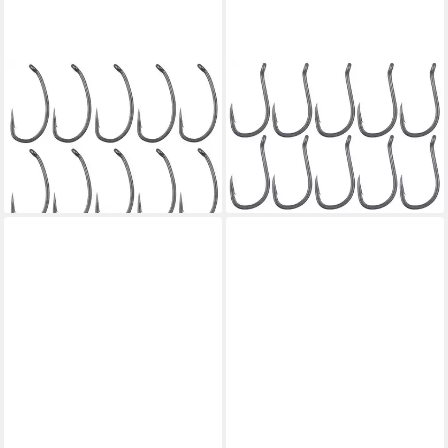
GAMAKATSU
GAMAKATSU
Karpfenhaken Gamakatsu
Karpfenhaken Gamakatsu
Snagger Hook - 10
Wide Gape Super Hook - 10
Karpfenhaken
Karpfenhaken
6,99 €
6,99 €
lieferbar - in 2-3 Werktagen bei dir
lieferbar - in 2-3 Werktagen bei dir