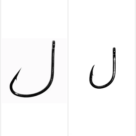
GAMAKATSU
Karpfenhaken Gamakatsu G-
Carp Method Hook - 10
Karpfenhaken
5,99 €
lieferbar - in 2-3 Werktagen bei dir