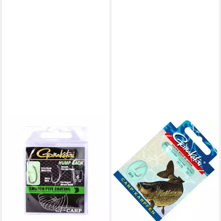
GAMAKATSU
Karpfenhaken Gamakatsu
Carp LS-3310 Haken 60cm -
10 gebundene Angelhaken
4,99 €
lieferbar - in 2-3 Werktagen bei dir