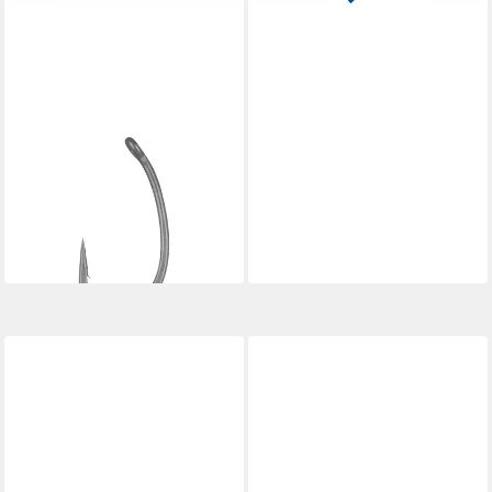
GAMAKATSU
Karpfenhaken, Gamakatsu G-
Carp Hump Back Gr. 4
Karpfenhaken
5,99 €
lieferbar - in 3-4 Werktagen bei dir