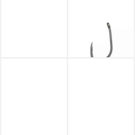
GAMAKATSU
Karpfenhaken, Gamakatsu G-
Carp Specialist RX Gr. 4
Karpfenhaken
5,99 €
lieferbar - in 3-4 Werktagen bei dir