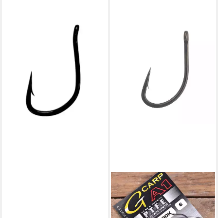
GAMAKATSU
Karpfenhaken Gamakatsu LS-
3614 N/L - Karpfenhaken
3,99 €
lieferbar - in 2-3 Werktagen bei dir