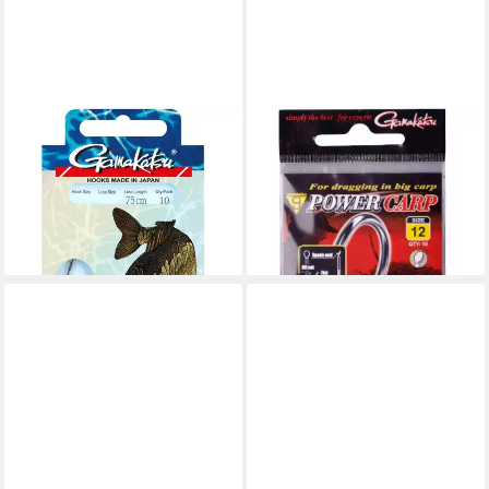
GAMAKATSU
GAMAKATSU
Karpfenhaken Gamakatsu
Karpfenhaken Gamakatsu
Carp LS-3320 75cm - 10
Power Carp Hooks - 15
gebundene Karpfenhaken
Karpfenhaken
4,69 €
4,49 €
lieferbar - in 2-3 Werktagen bei dir
lieferbar - in 2-3 Werktagen bei dir