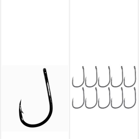
GAMAKATSU
Karpfenhaken Gamakatsu G-
Carp Specialist Hook - 10
Karpfenhaken
6,29 €
lieferbar - in 2-3 Werktagen bei dir