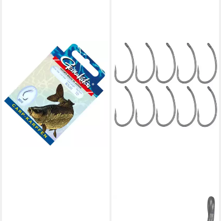
GAMAKATSU
Karpfenhaken Gamakatsu
Carp LS-3510 Haken 85cm -
10 gebundene Karpfenhaken
4,69 €
lieferbar - in 2-3 Werktagen bei dir
GAMAKATSU
Karpfenhaken Gamakatsu