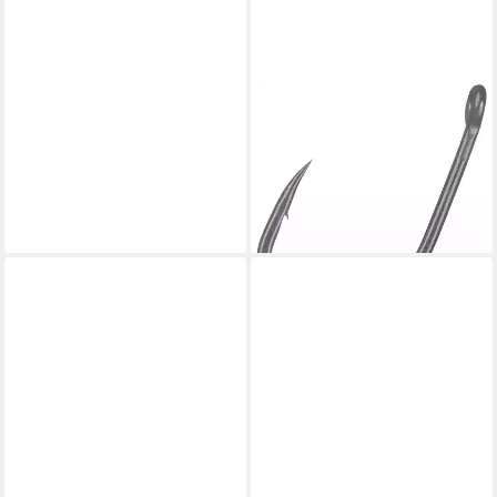
GAMAKATSU
Karpfenhaken Gamakatsu
Specialist R Hook - 10
Karpfenhaken
6,99 €
lieferbar - in 2-3 Werktagen bei dir