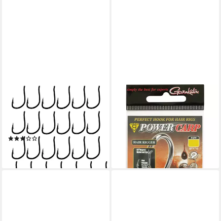
GAMAKATSU
GAMAKATSU
Karpfenhaken Gamakatsu LS-
Karpfenhaken Gamakatsu
3614F Haken - 25
Powercarp Hair Rigger Eyed
Karpfenhaken
Hook - 10 Karpfenhaken
(1)
4,49 €
6,79 €
lieferbar - in 2-3 Werktagen bei dir
lieferbar - in 2-3 Werktagen bei dir