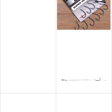
GAMAKATSU
Karpfenhaken, Gamakatsu G-
Carp A1 Super Hook Gr. 4
Karpfenhaken
7,49 €
lieferbar - in 3-4 Werktagen bei dir