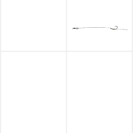
GAMAKATSU
Karpfenhaken, Gamakatsu G-
Carp Super Snag Hook Gr.6
Karpfenhaken
5,99 €
UVP
6,99 €
-14%
lieferbar - in 3-4 Werktagen bei dir