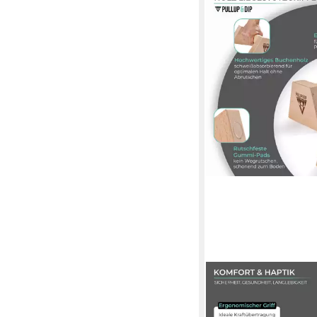
PULLUP & DIP
Liegestützgriffe Holz 
mit ergonomischem Grif