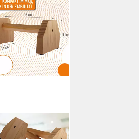
VE PEAK
stützgriffe Push-Up Griffe aus
5 €