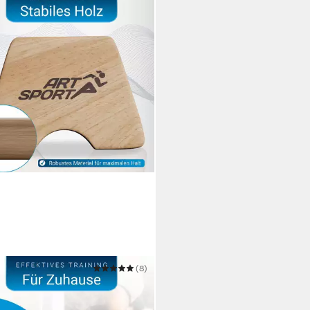
PORT
(8)
stützgriffe M
8,54 €
22,99 €