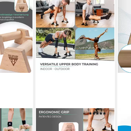
PULLUP & DIP
(1)
ARTS
Liegestützgriffe
Liegestützgriffe PULLUP & DIP
Liege
ab 1
f inkl. Wrist
Liegestützgriffe mit ergonomischem