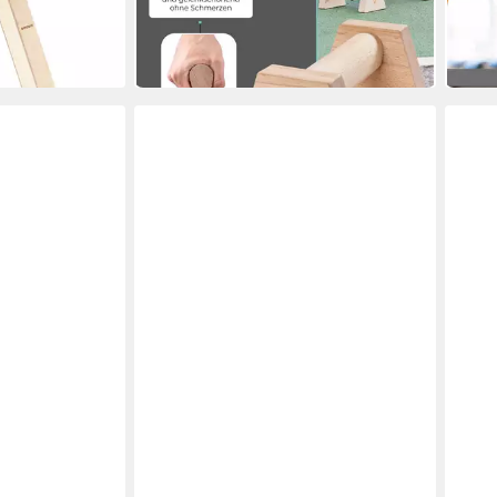
(1,00 €/ 1 Paar)
(29,95
in 2-3
-30%
in 4-5 Werktagen bei dir