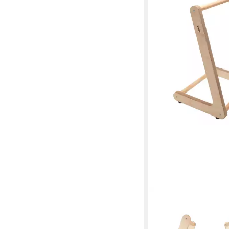
PEDALO®
Liegestützgriffe Dip-
379,00 €
in 3-4 Werktagen bei dir