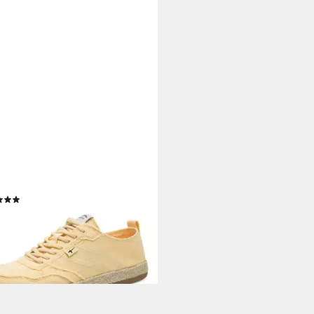
RIS
eausneaker Freizeitschuh,
schuh, Schnürschuh mit
rand
(5)
5,95 €
UVP
69,95 €
%
rbar - in 1-2 Werktagen bei dir