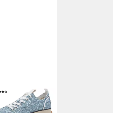
RIS
eausneaker, Freizeitschuh,
schuh, Schnürschuh in veganer
rbeitung
(82)
4,99 €
UVP
69,95 €
%
rbar - in 1-2 Werktagen bei dir