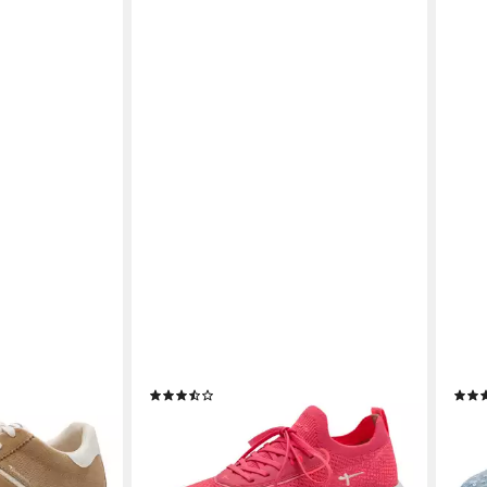
TAMARIS
TAMA
itschuh,
Slip-On Sneaker, Freizeitschuh,
Plat
uh mit
Slipper, Halbschuh in veganer
Halb
and
Verarbeitung
Vera
(3)
ab 45,44 €
ab 4
€
UVP
69,95 €
-35%
-36
en bei dir
lieferbar - in 1-2 Werktagen bei dir
liefe