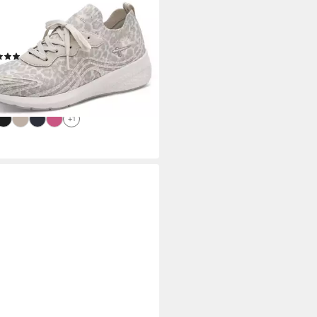
RIS
-On Sneaker, Slipper, Halbschuh
eganer Verarbeitung
(6)
2,95 €
UVP
69,95 €
%
rbar - in 1-2 Werktagen bei dir
+1