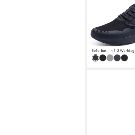
TAMARIS
Slip-On Sneaker Freiz
Halbschuh mit Ortholi
für Herren
(5)
ab 68,89 €
UVP
89,95 
-23%
lieferbar - in 1-2 Werktag