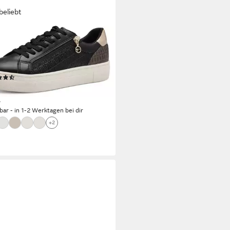
beliebt
RIS
eausneaker Freizeitschuh,
schuh, Schnürer mit Besätzen
litzerdetails
(155)
8,95 €
UVP
59,95 €
%
rbar - in 1-2 Werktagen bei dir
+2