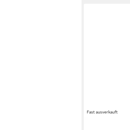
Fast ausverkauft
TAMARIS
Sneaker Freizeitschuh