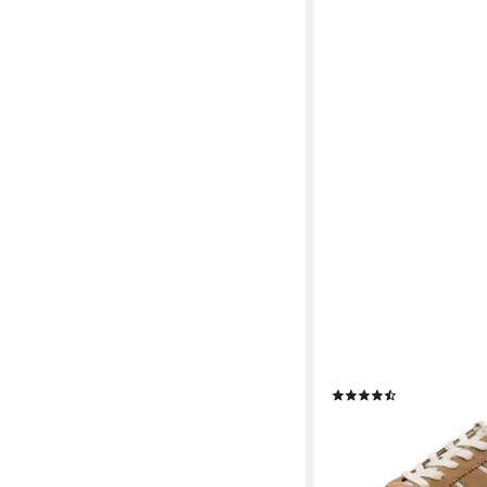
TAMARIS
Plateausneaker Freize
Halbschuh, Schnürsch
gepolstertem Schaftr
(87)
ab 44,76 €
UVP
69,95 
-36%
lieferbar - in 1-2 Werktag