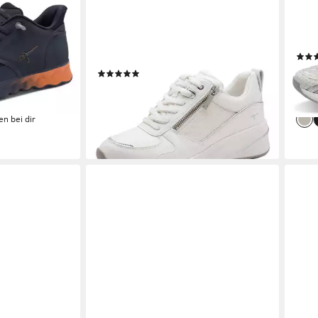
TAMARIS
TAMA
eitschuh,
Keilsneaker Halbschuh, Freizeitschuh
Slip
te-Ausstattung,
mit Außenreißverschluss, schmale
in v
Form
ab 4
(8)
ab 45,82 €
€
UVP
69,95 €
-39
liefe
-34%
en bei dir
lieferbar - in 1-2 Werktagen bei dir
+2