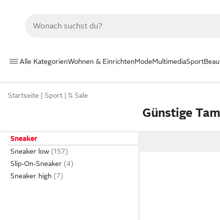
Alle Kategorien
Wohnen & Einrichten
Mode
Multimedia
Sport
Beau
Startseite
Sport
% Sale
Günstige Tam
Sneaker
Sneaker low
Slip-On-Sneaker
Sneaker high