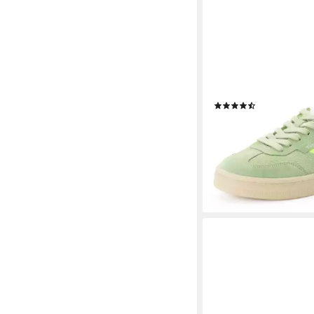
TAMARIS
Plateausneaker Freize
Halbschuh, Schnürsch
Look
(43)
ab 64,90 €
UVP
89,95 
-28%
lieferbar - in 1-2 Werktag
+17