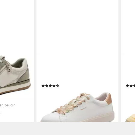
TAMARIS
TAMA
ürschuh,
Plateausneaker Freizeitschuh,
Plat
huh in veganer
Halbschuh, Schnürer in veganer
Halb
Verarbeitung
Jute
(12)
ab 40,32 €
ab 4
UVP
49,95 €
-19%
-34
en bei dir
lieferbar - in 1-2 Werktagen bei dir
liefe