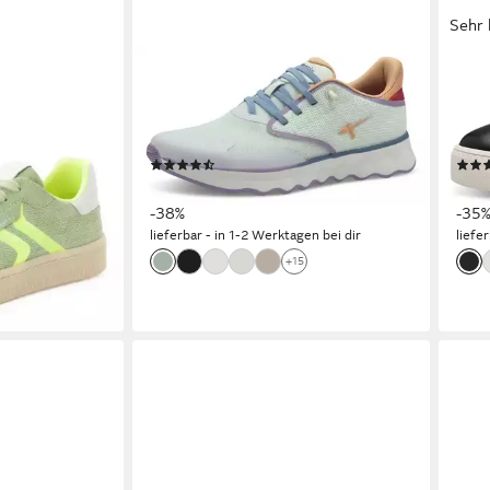
Sehr 
TAMARIS
TAMA
itschuh,
Slip-On Sneaker Freizeitschuh,
Plat
uh im Retro-
Halbschuh, Slipper mit Ortholite-
Halb
Ausstattung
und G
(82)
ab 49,41 €
ab 3
€
UVP
79,95 €
-38%
-35
lieferbar - in 1-2 Werktagen bei dir
liefe
+15
en bei dir