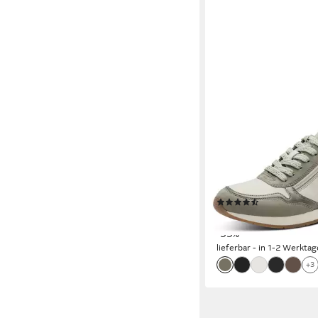
TAMARIS
Plateausneaker, Schn
Freizeitschuh, Halbsc
Verarbeitung
(11)
ab 39,91 €
UVP
59,95 €
-33%
lieferbar - in 1-2 Werktag
+3