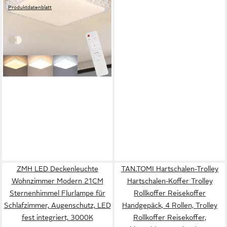
Produktdatenblatt
Ø30cm Modern mit
26,99 €
39,99 €
Fernbedienung
Schlafzimmer, 3
-33%
Farbtemperaturen, LED fest
Weiß
weiß
integriert, 3000-6500K, LED
fest integriert
ZMH LED Deckenleuchte
TAN.TOMI Hartschalen-Trolley
Wohnzimmer Modern 21CM
Hartschalen-Koffer Trolley
Sternenhimmel Flurlampe für
Rollkoffer Reisekoffer
Schlafzimmer, Augenschutz, LED
Handgepäck, 4 Rollen, Trolley
fest integriert, 3000K
Rollkoffer Reisekoffer,