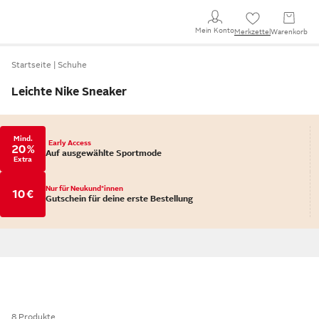
Mein Konto
Merkzettel
Warenkorb
Startseite
Schuhe
Leichte Nike Sneaker
Mind.
Early Access
20 %
Auf ausgewählte Sportmode
Extra
Nur für Neukund*innen
10 €
Gutschein für deine erste Bestellung
8 Produkte