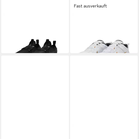
Fast ausverkauft
NIKE
NIKE
Flex Runner 3 Slip-On
DEFY ALL DAY Sneaker
64,99 €
Sneaker Für Jugendliche
44,99 €
UVP
49,99 €
-10%
NIKE SPORTSWEAR
NIKE
Nike Herren Sneaker Air Max
AIR MONARCH IV (4E)