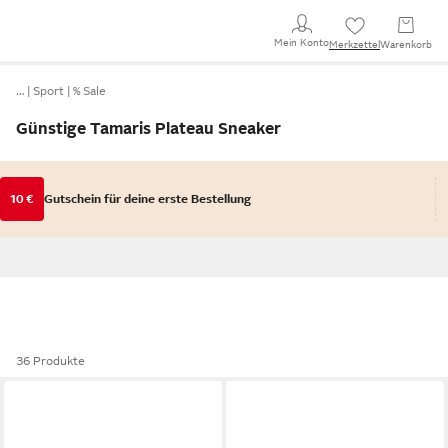
Mein Konto
Merkzettel
Warenkorb
…
Sport
% Sale
Günstige Tamaris Plateau Sneaker
10 €
Gutschein für deine erste Bestellung
36 Produkte