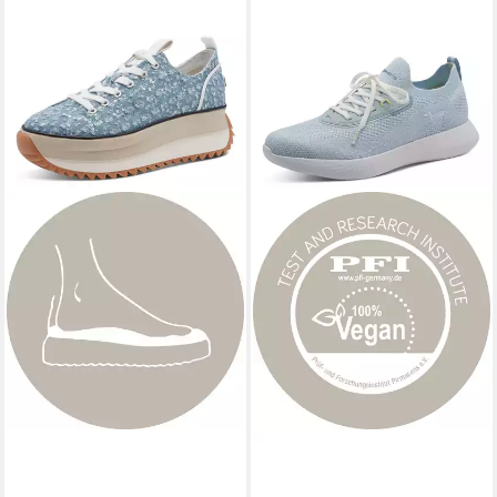
TAMARIS
Plateausneaker,
TAMARIS
Slip-On Sneaker,
Freizeitschuh, Halbschuh,
Freizeitschuh, Slipper,