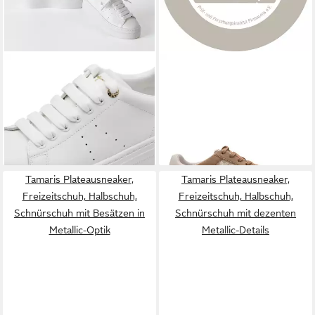
TAMARIS
Plateausneaker
TAMARIS
Plateausneaker,
Schnürschuh, Halbschuh mit
Schnürschuh, Halbschuh,
ab 49,41 €
ab 51,95 €
Schmucksteinen an der Ferse,
UVP
69,95 €
Freizeitschuh in veganer
UVP
69,95 €
Damensneaker
-29%
Verarbeitung
-26%
Tamaris Plateausneaker,
Tamaris Plateausneaker,
Freizeitschuh, Halbschuh,
Freizeitschuh, Halbschuh,
Schnürschuh mit Besätzen in
Schnürschuh mit dezenten
Metallic-Optik
Metallic-Details