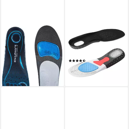
ENDURANCE
VERCO
Einlegesohlen, mit
Einlegesohlen Schuh Sport
stoßabsorbierendem Material
Gel Einlage Größe 40 bis 45,
(2)
gegen Fersensporn
29,95 €
Orthopädische Einlage
lieferbar - in 2-3 Werktagen bei dir
(15)
10,99 €
UVP
16,99 €
-35%
lieferbar - in 2-3 Werktagen bei dir