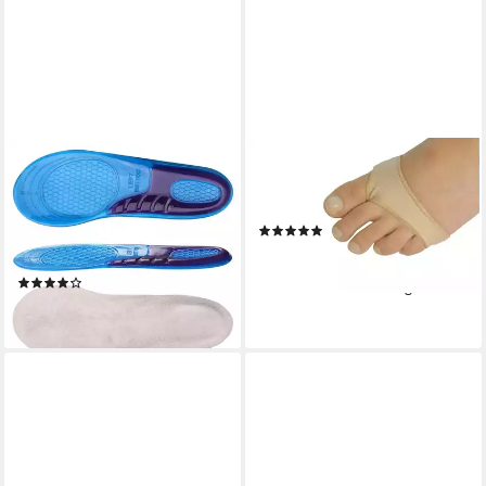
VERCO
MEDOSAN
Einlegesohlen Schuh Sport
Gelpolster Fußballen-Kissen
Gel Einlage Größe 43 bis 47,
Größe 39-41
(1)
gegen Fersensporn
14,90 €
Orthopädische Einlage
(14,90 €/ 1 Paar)
(20)
lieferbar - in 2-3 Werktagen bei dir
9,99 €
lieferbar - in 2-3 Werktagen bei dir