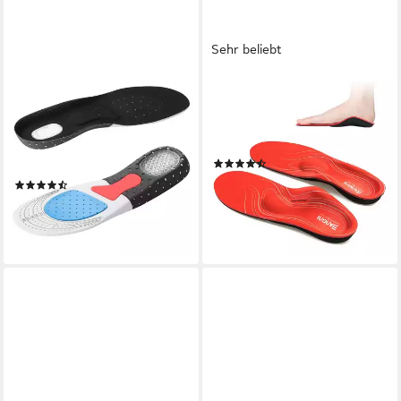
Sehr beliebt
VERCO
NAWEMO
Einlegesohlen Schuh Sport
Einlegesohlen BANGNI
Gel Einlage Größe 40 bis 45,
orthopädische Einlegesohlen
gegen Fersensporn
Plattfuß, Fersensporn und...
(33)
Orthopädische Einlage
18,90 €
(15)
(18,90 €/ 1 Paar)
10,99 €
UVP
16,99 €
lieferbar - in 2-3 Werktagen bei dir
-35%
lieferbar - in 2-3 Werktagen bei dir