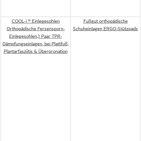
COOL-i ® Einlegesohlen
Fußgut orthopädische
Orthopädische Fersensporn-
Schuheinlagen ERGO-Stützpads
Einlegesohlen,1 Paar TPR-
Dämpfungseinlagen, bei Plattfuß,
Plantarfasziitis & Überpronation