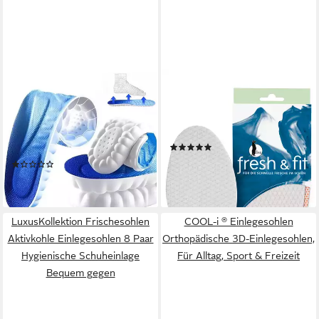
LUXUSKOLLEKTION
BERGAL
orthopädische Schuheinlagen
Frischesohlen Comfort
Komfort Sport Einlegesohlen
Concept Fresh & Fit - die
Schuhe Sohlen Fußmassage
Frischesohle mit Orangenduft
(1)
atmungsaktiv
8,95 €
(1)
(1,49 €/ 1 Paar)
36,95 €
lieferbar - in 2-3 Werktagen bei dir
lieferbar - in 5-6 Werktagen bei dir
LuxusKollektion Frischesohlen
COOL-i ® Einlegesohlen
Aktivkohle Einlegesohlen 8 Paar
Orthopädische 3D-Einlegesohlen,
Hygienische Schuheinlage
Für Alltag, Sport & Freizeit
Bequem gegen