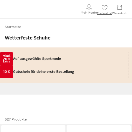
Mein Konto
Merkzettel
Warenkorb
Startseite
Wetterfeste Schuhe
Mind.
Auf ausgewählte Sportmode
20 %
Extra
10 €
Gutschein für deine erste Bestellung
527 Produkte