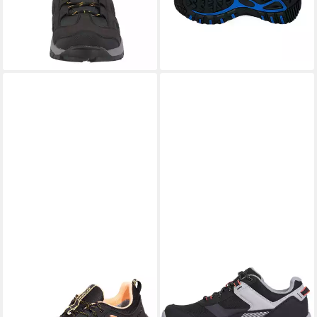
(49,90 €/ 1 Paar)
und wasserabweisend,
-29%
atmungsaktiv und leicht
+6