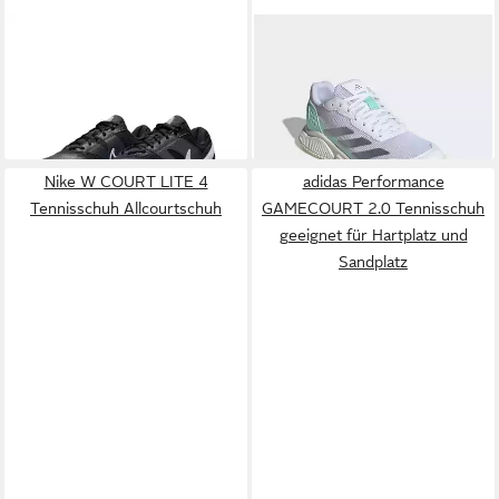
NIKE
Court Lite 4
ADIDAS PERFORMANCE
Tennisschuh Allcourtschuh
COURTQUICK PADEL-
ab 60,99 €
80,00 €
UVP
74,99 €
SCHUH Tennisschuh (2-tlg)
-19%
Nike W COURT LITE 4
adidas Performance
Tennisschuh Allcourtschuh
GAMECOURT 2.0 Tennisschuh
geeignet für Hartplatz und
Sandplatz