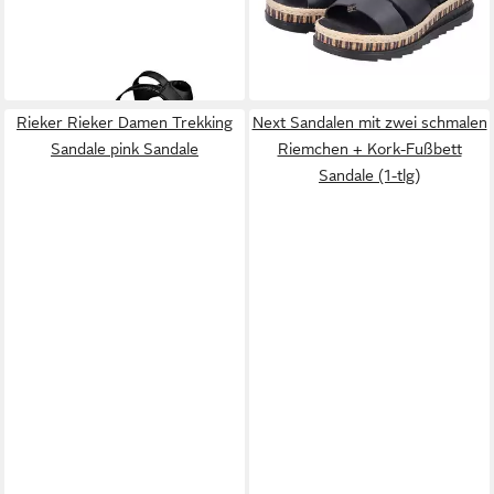
ab 79,57 €
49,95 €
Riemchensandale,
UVP
120,00 €
Juteumrahmung
Sommerschuh, Klettschuh mit
-34%
Fußbett
Rieker Rieker Damen Trekking
Next Sandalen mit zwei schmalen
Sandale pink Sandale
Riemchen + Kork-Fußbett
Sandale (1-tlg)