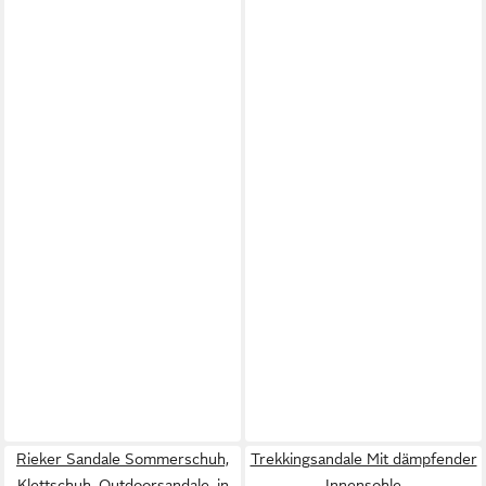
Rieker Sandale Sommerschuh,
Trekkingsandale Mit dämpfender
Klettschuh, Outdoorsandale, in
Innensohle