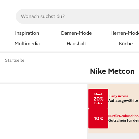
Inspiration
Damen-Mode
Herren-Mod
Multimedia
Haushalt
Küche
Startseite
Nike Metcon
Mind.
Early Access
20 %
Auf ausgewählte
Extra
Nur für Neukund*inn
10 €
Gutschein für dei