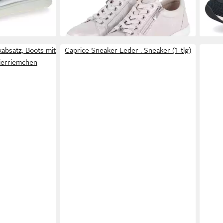
(94,95 €/ 1 Paar)
-31%
kabsatz, Boots mit
Caprice Sneaker Leder . Sneaker (1-tlg)
Zierriemchen