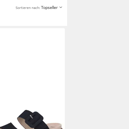
Topseller
Sortieren nach:
RICE
9-27206-44 857 Ocean
e Sandale
3,95 €
UVP
69,95 €