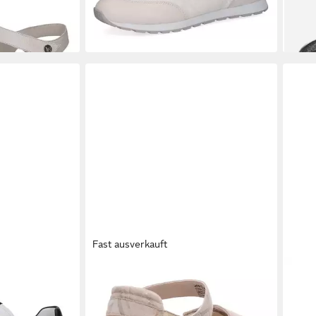
-40%
Fast ausverkauft
h
CAPRICE
Sandale
CAP
ab 59,95 €
ab 4
UVP
69,95 €
-14%
-40