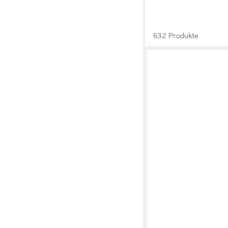
632 Produkte
CAPRICE
Sandalen Na
Riemchensandalette
52,24 €
UVP
59,99 €