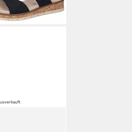
%
+1
ausverkauft
RICE
Slipper Slipper
9 €
89,99 €
%