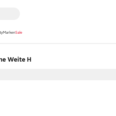
ty
Marken
Sale
he Weite H