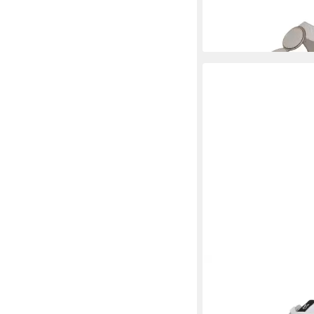
(58,95 €/ 1 Paar)
CAPRICE
Schnürschu
ab 47,97 €
UVP
79,95 €
-40%