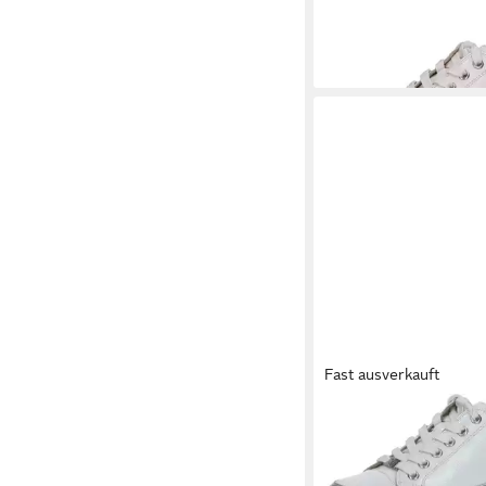
-20%
Fast ausverkauft
CAPRICE
9-23654-20
Naplak Sneaker
66,49 €
UVP
79,99 €