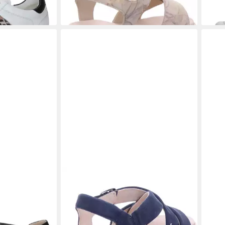
on aus Leder
CAPRICE
Sandale
CAP
79,99 €
9-44 Sneaker
(1-tl
ab 4
-40