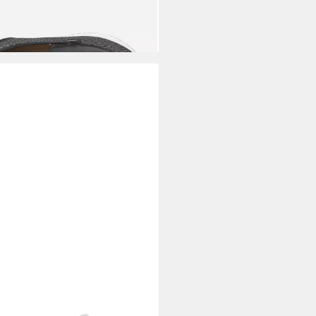
RICE
Schnürschuh
7,97 €
UVP
79,95 €
%