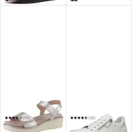
ARA
ARA
BILBAO Keilsandalette
OSAKA Keilsneaker
(59)
(20)
ab 69,24 €
ab 116,96 €
UVP
79,95 €
UVP
129,95 €
-13%
-10%