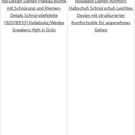
Ital-Design Damen Plateau-Bootie
Nowaland Damen Komfort-
mit Schnürung und Riemen-
Halbschuh Schnürschuh Leichtes
Details Schnürstiefelette
Design mit strukturierter
(92078933) Keilabsatz/Wedge
Komfortsohle für angenehmes
Sneakers High in Grün
Gehen