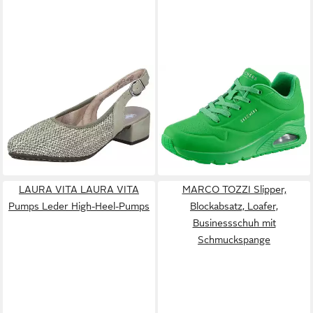
RIEKER
Slingsandale
SKECHERS
Street Uno -
Sommerschuh,
Stand on Air Sneaker
ab 44,96 €
ab 68,95 €
Festtagsschuh, Blockabsatz,
Freizeitschuh, Halbschuh,
UVP
89,95 €
mit Riemchen
Schnürschuh mit Memory
-23%
Foam
+50
LAURA VITA LAURA VITA
MARCO TOZZI Slipper,
Pumps Leder High-Heel-Pumps
Blockabsatz, Loafer,
Businessschuh mit
Schmuckspange