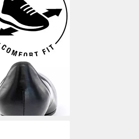
OR
KRETA Keilpumps in
emer Weite G (weit)
6,92 €
UVP
99,95 €
%