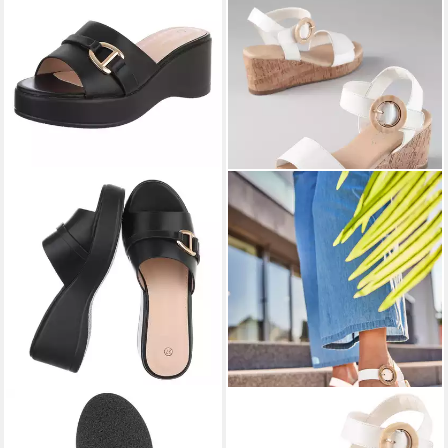
ITAL-DESIGN
Elegante
ANISTON SHOES
Sandalen mit Absatz und
Plateausandale