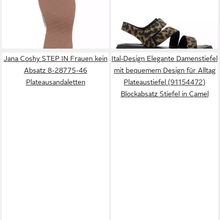
33,48 €
49,95 €
offenem Design
UVP
56,99 €
28233-46 Plateausandaletten
Plateausandaletten
-41%
TOUCH-IT
(91895885)
Keilabsatz/Wedge
Keilsandaletten in Weiß
Jana Coshy STEP IN Frauen kein
Ital-Design Elegante Damenstiefel
Absatz 8-28775-46
mit bequemem Design für Alltag
Plateausandaletten
Plateaustiefel (91154472)
Blockabsatz Stiefel in Camel