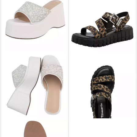
ITAL-DESIGN
Damen Plateau-
TAMARIS
TOUCH-IT mit
Slipper mit Keilsohle und
Schließe kein Absatz 1-