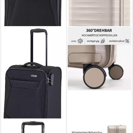
TRAVELITE
ABISTAB
Weichgepäck-Trolley CHIOS
Hartschalen-Trolley