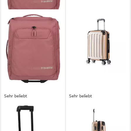
Sehr beliebt
Sehr beliebt
TRAVELITE
FLEXOT
Weichgepäck-Trolley KICK
Hartschalen-Trolley F-2045
OFF Reisetasche mit Rollen,
Kofferset, 360° Rollen,
2 Rollen, große Reise- und
robuster Reisekoffer,