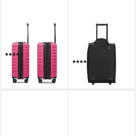
SMARTBOX
CHRISTIAN WIPPERMANN
Trolley Edition 01 4 Rollen
Business-Trolley Handgepäck
Kabinentrolley 55 cm mit
Trolley Koffer Reisekoffer, 2
Dehnfalte
Rollen, Ausziehbare
(17)
Teleskopstange
ab 119,95 €
(5)
lieferbar - in 2-3 Werktagen bei dir
29,95 €
UVP
79,95 €
-63%
lieferbar - in 2-3 Werktagen bei dir