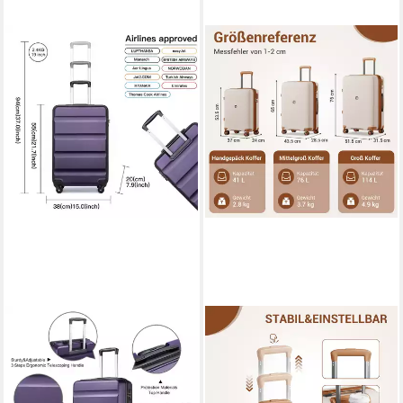
KONO
KONO
Hartschalen-Trolley
Business-Koffer Premium
Handgepäck Leicht
Reisekoffer Ultimate –
Hartschalenkoffer aus ABS
Leichter PP-Koffer mit 360°