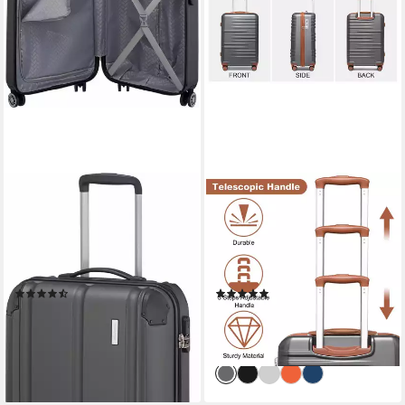
TRAVELITE
BRITISH TRAVELLER
Hartschalen-Trolley CITY
Hartschalen-Trolley
Reisekoffer Hartschale, 4
Reisekoffer Hartschalenkoffer
Rollen, mit TSA-Schloss,
mit 8 Spinnerrädern, TSA-
robustes ABS Reisegepäck
Schloss, ABS+PC
(127)
(2)
ab 89,96 €
ab 45,59 €
99,99 €
lieferbar - in 3-4 Werktagen bei dir
-54%
lieferbar - in 2-3 Werktagen bei dir