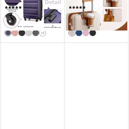
Reisekoffer mit 4 Rollen
Rollen, 4 Rollen
(1)
(6)
48,89 €
58,89 €
59,99 €
99,99 €
-19%
-41%
lieferbar - in 2-3 Werktagen bei dir
lieferbar - in 2-3 Werktagen bei dir
+2