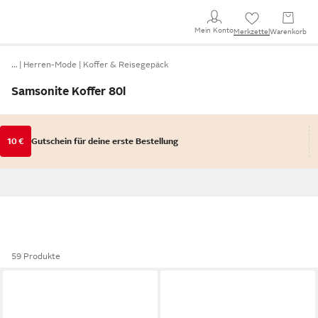
Mein Konto
Merkzettel
Warenkorb
…
Herren-Mode
Koffer & Reisegepäck
Samsonite Koffer 80l
10 €
Gutschein für deine erste Bestellung
59 Produkte