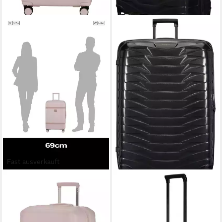
Fast ausverkauft
SAMSONITE
SAMSONITE
Hartschalen-Trolley IMAGE, 4
Hartschalen-Trolley PROXIS
Rollen, mit Teleskopgriff und
86, 4 Rollen, mit viel
Soft-Touch-Tragegriff, mit
Stauraum, mit USB Anschluss,