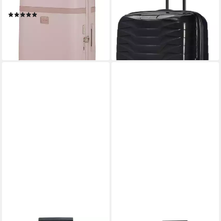
Premium-Nassbeutel
mit mehreren Tragegriffen
(1)
509,00 €
309,00 €
lieferbar - in 2-4 Werktagen bei dir
lieferbar - in 2-4 Werktagen bei dir