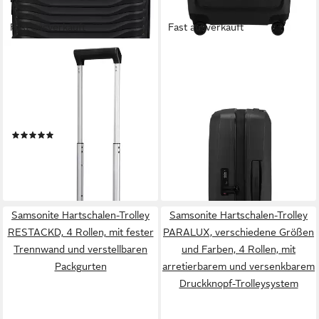
Fast ausverkauft
Fast ausverkauft
SAMSONITE
SAMSONITE
Hartschalen-Trolley
Hartschalen-Trolley ESSENS
UPSCAPE, verschiedene
ZIP, 4 Rollen, aus
Größen und Farben, 4 Rollen,
Polypropylen, mit
mit Volumenerweiterung, mit
Volumenerweiterung
(2)
219,00 €
Tragegriff oben, aus
219,00 €
lieferbar - in 2-4 Werktagen bei dir
Polypropylen
lieferbar - in 2-4 Werktagen bei dir
+3
+1
Samsonite Hartschalen-Trolley
Samsonite Hartschalen-Trolley
RESTACKD, 4 Rollen, mit fester
PARALUX, verschiedene Größen
Trennwand und verstellbaren
und Farben, 4 Rollen, mit
Packgurten
arretierbarem und versenkbarem
Druckknopf-Trolleysystem