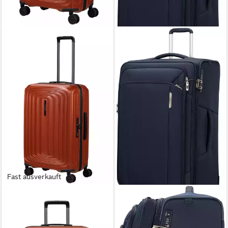
Fast ausverkauft
SAMSONITE
SAMSONITE
Hartschalen-Trolley
Weichgepäck-Trolley
2WANDER, 4 Rollen, aus
RESPARK exp, verschiedene