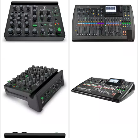
MACKIE
BEHRINGER
Mackie Mischpult MobileMix
Mischpult, (X32, Studio