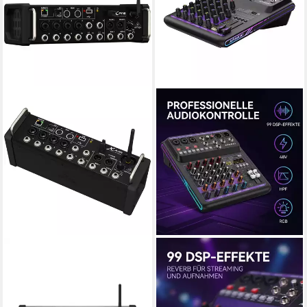
BEHRINGER
NSIHING
Mischpult, (XR12 X-Air, PA
Mischpult 5-Kanal DSP Digital
Mischpulte, Digital Mixer),
Mischpult, Audio Mixer mit 99
XR12 X-Air - Digital Mixer
DSP Effekten, USB, Audio