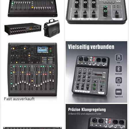
Fast ausverkauft
BEHRINGER
NSIHING
Mischpult, (Studio Mischpulte,
Mischpult 4-Kanal Audio
Digitale Studio Mischpulte),
Mischpult mit 48V