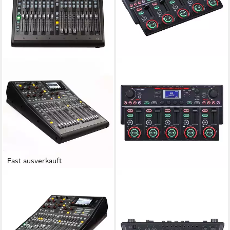
Fast ausverkauft
BEHRINGER
BOSS BY ROLAND
Mischpult, (X32 Producer,
Mischpult Boss RC-505 MK II
Studio Mischpulte, Digitale
Loop Station, (vielseitig, Loop-
Studio Mischpulte), X32
Station), Loop-Station mit 4
Producer - Digitales Mischpult
Kanälen