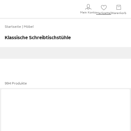
Mein Konto
Merkzettel
Warenkorb
Startseite
Möbel
Klassische Schreibtischstühle
994 Produkte