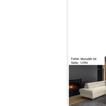
LUKAS MÖBEL
Wohnlandschaft Wohnla
Bettkasten XXL-Sofa i
Kopfstützen
(15)
1.699,00 €
UVP
1.799,
-6%
lieferbar in 6 Wochen
+4