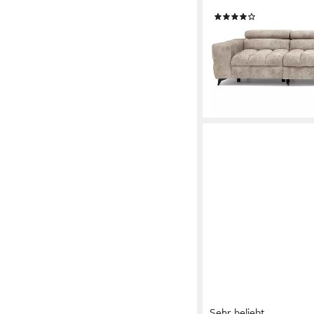
Bettkasten, verstellba
(11)
1.999,00 €
UVP
2.099,
-5%
lieferbar - in 6-7 Werktag
+1
Sehr beliebt