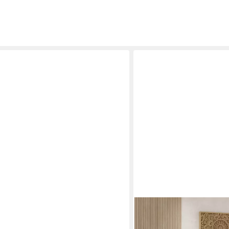
KAISER MÖBEL
 Elegante starke Steppung, mit
Ecksofa Eckcouch U form, 