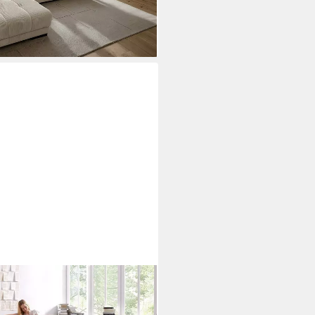
x216x80 cm, mit viel Platz, U-
L-Format, wahlweise mit