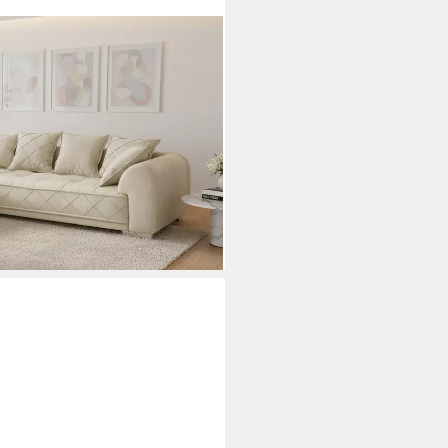
cm beige – Samt, XXL, 8
Einzelartikel 1 Teile, edle
Rundum-Bezug – ideal für große
i dir