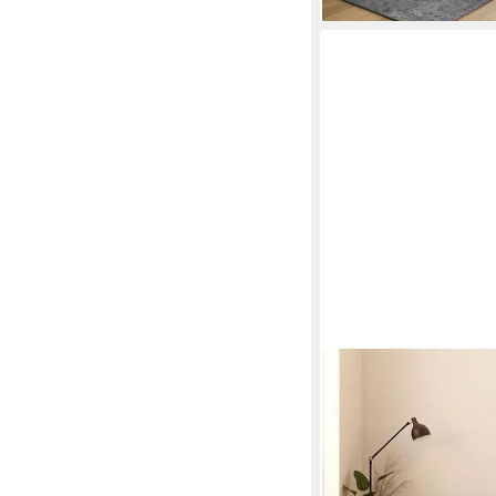
WERK2
Wohnlandschaft Amalfi
Schlaffunktion & Bett
Form
999,98 €
UVP
1.599,00