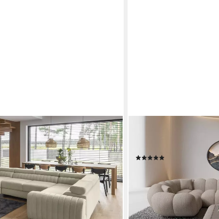
SOFA DREAMS
ndschaft Linus mit Schlaffunktion
Wohnlandschaft Maleron U
n U-Form, mit verstellbaren
Sitzer, Polsterecke, Ottom
(2)
2.749,00 €
UVP
4.349,00 €
00 €
-37%
lieferbar in 9 Wochen
+11