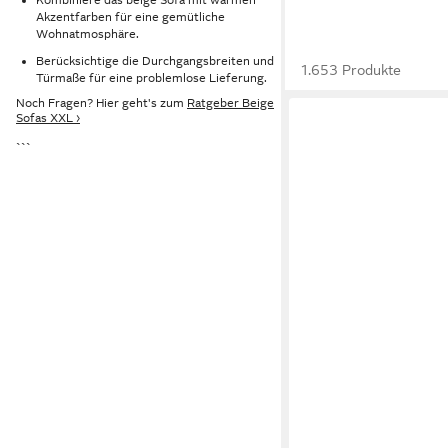
Akzentfarben für eine gemütliche
Wohnatmosphäre.
Berücksichtige die Durchgangsbreiten und
1.653 Produkte
Türmaße für eine problemlose Lieferung.
Noch Fragen? Hier geht's zum
Ratgeber Beige
Sofas XXL ›
```
MUFFO
Ecksofa Pudding Maxi,