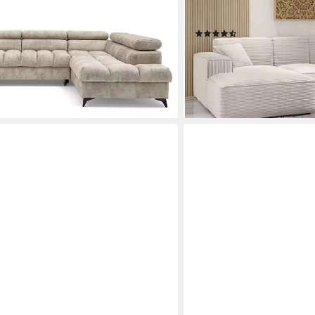
ren Kopfstützen, mit Schalffunktion
Salvador,Velo, Artico, U-F
Komfortsitz mit HR-Scha
00 €
(16)
ab 1.619,00 €
UVP
1.789,00
en bei dir
-10%
lieferbar in 4 Wochen
+14