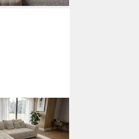
 / Nosagfederung / Cordsofa /
· frei im Raum stellbar