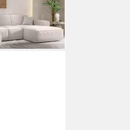
orm, Wahl aus 4 Stoffen,
um
 €