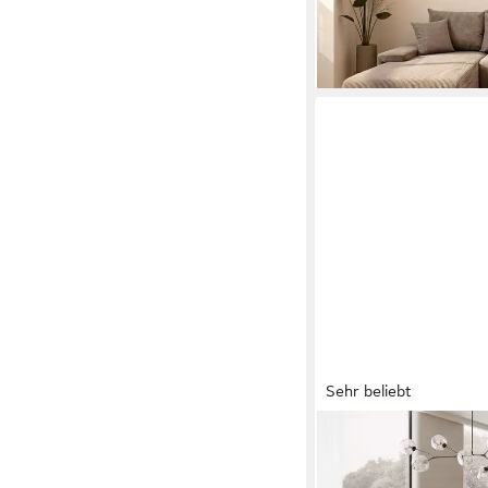
-37%
lieferbar in 6 Wochen
Sehr beliebt
PROMETO MÖBEL
Ecksofa Credo Ecksofa
Bettkasten, U-Form C