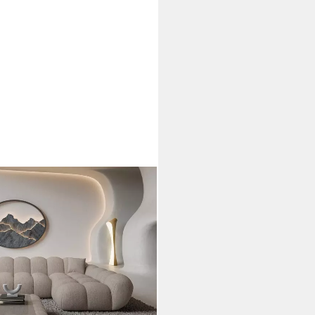
 Form Design Stoffsofa, 6-
ane rechts, Strukturstoff Beige