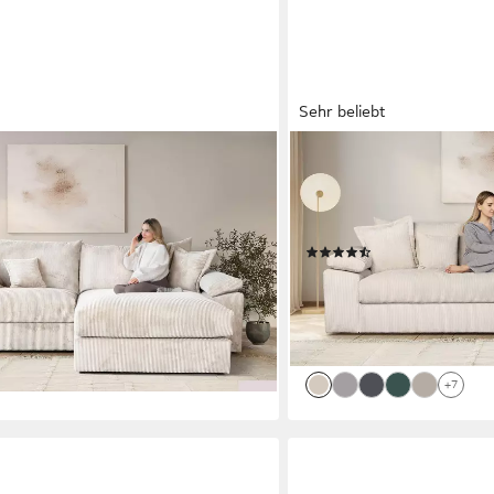
Sehr beliebt
OTTO HOME
L L-Form, B: 303 cm - OTTO.
Big-Sofa Soft&Cosy XXL, B
, Mega-Sofa, Cord oder Chenille-
Qualität., Mega-Sofa, Cord 
rn & 4 Zierkissen
Federkern & 4 Zierkissen
(80)
899,99 €
00 €
UVP
1.599,00 €
-44%
lieferbar in 3 Wochen
+7