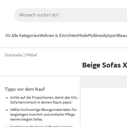
Alle Kategorien
Wohnen & Einrichten
Mode
Multimedia
Sport
Beau
Startseite
Möbel
Beige Sofas 
Tipps vor dem Kauf
Achte auf die Proportionen, damit das XXL-
Sofa harmonisch in deinen Raum passt.
Wähle hochwertige Bezugsmaterialien für
langlebigen Komfort und einfache Pflege
deines beigen Sofas.
Kombiniere das beige Sofa mit warmen