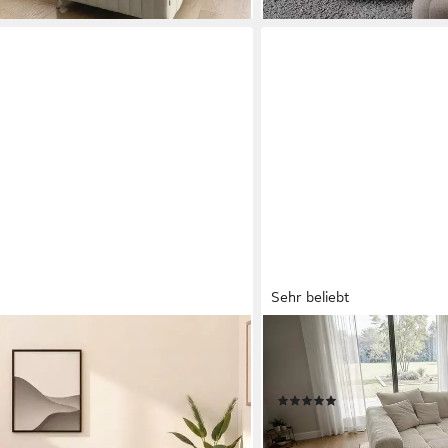
Sehr beliebt
MASSIVART®
, B/T: 348/188 cm, in Cord mit
Ecksofa Cord 300x215 cm
kasten, modernes XXL Design, U-
ARTEMIS, inkl. Kissen-Set 
(65)
ab 1.129,99 €
1.199,99 €
 €
-6%