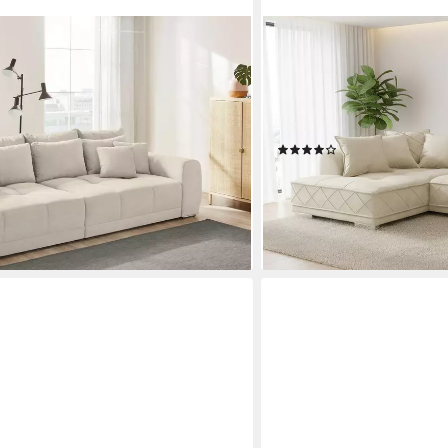
E
RIESS-AMBIENTE
06 cm, mit Federkernpolsterung,
Big-Sofa DECADENCIA 320
cm, Mega-Sofa im XXL-Format,
Kissen, variabler Ottomane, 
Eckcouch mit Federung & 
Wohnzimmer
 €
(56)
1.499,95 €
UVP
2.329,00 €
-36%
lieferbar - in 6-7 Werktagen be