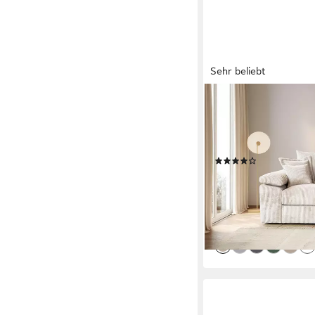
Sehr beliebt
OTTO HOME
Ecksofa Soft&Cosy XX
Verlässliche Qualität.
Struktur, mit Federke
(119)
1.069,99 €
UVP
1.849,
-42%
lieferbar in 3 Wochen
+7