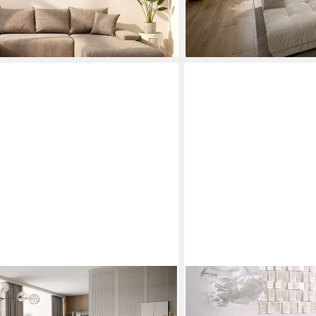
lieferbar in 4 Wochen
DOMO COLLECTION
 U-Form, mit Schlaffunktion und
Wohnlandschaft MORIC 353
ouch
Form, auch in Cord, im XX