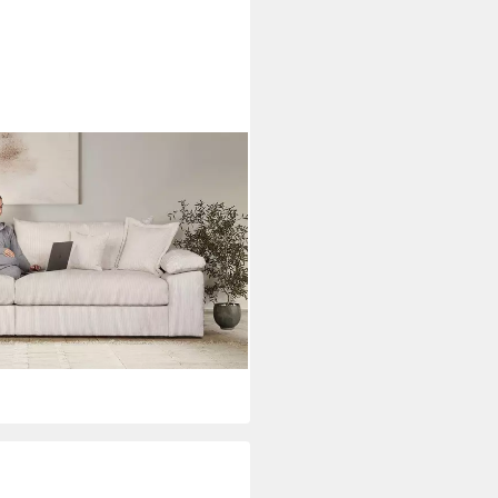
: 303 cm - OTTO. Verlässliche
oder Chenille-Struktur, mit