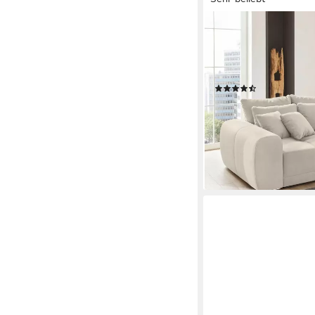
JOCKENHÖFER GRUPP
Big-Sofa Moldau, B. 3
Liegefläche 120x240 
Federkern, 12 Kissen
(893)
999,99 €
UVP
1.299,99
-23%
lieferbar in 4 Wochen
+6