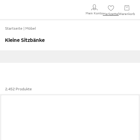
Mein Konto
Merkzettel
Warenkorb
Startseite
Möbel
Kleine Sitzbänke
2.452 Produkte