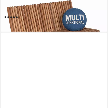
flexibler Rückenlehne (2-Sitzer Bank, zerlegt geliefert, ideal für
Terrasse, 1-St), Massive Sitzbank Garten und Balkon, 250 kg
belastbar
(1)
249,00 €
lieferbar - in 4-5 Werktagen bei dir