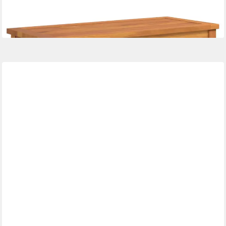
Gartenbank Gartenbank 80x35x45 cm Massivholz (1-St)
ab 73,99 €
lieferbar - in 4-5 Werktagen bei dir