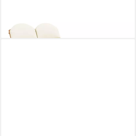
VIDAXL
Gartenbank 2-tlg. Garten-Lounge-Set Adirondack Massivholz (2-
St)
ab 185,99 €
lieferbar - in 4-5 Werktagen bei dir