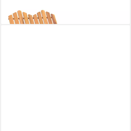
St)
ab 209,99 €
lieferbar - in 4-5 Werktagen bei dir
VIDAXL
Gartenbank Gartenbank 180x35x45 cm Massivholz (1-St)