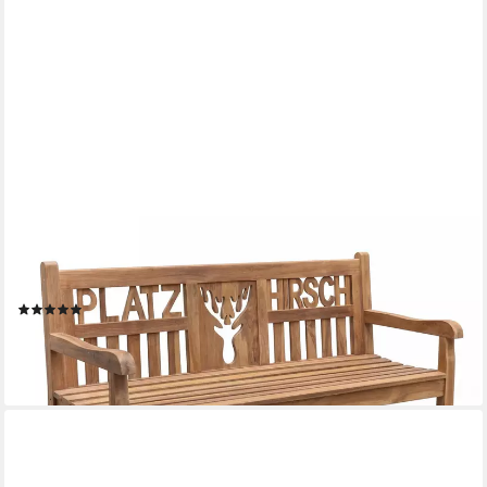
GARDEN PLEASURE
Gartenbank Teak Gartenbank PLATZHIRSCH 150 cm 3-sitzig mit
Armlehne
(1)
259,09 €
UVP
339,00 €
-24%
lieferbar - in 3-4 Werktagen bei dir