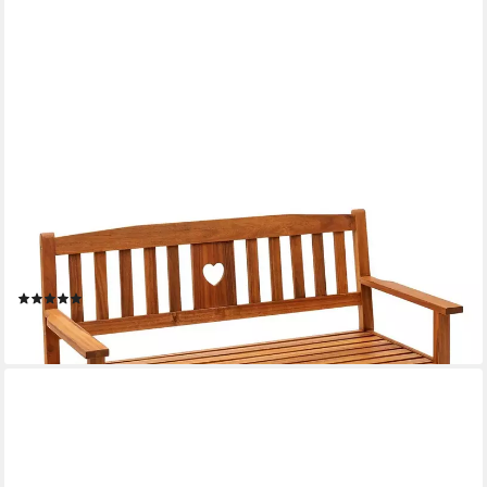
DEHNER
Gartenbank Gartenbank Heart, 2- oder 3-Sitzer, Farbe braun,
Gartenbank aus FSC®-zertifiziertem Akazienholz mit Landhaus-
Charme
(7)
ab 129,99 €
lieferbar - in 6-7 Werktagen bei dir