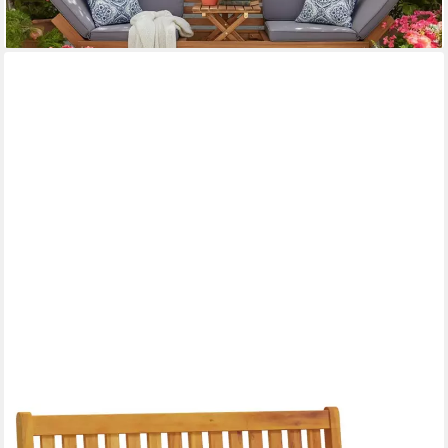
-30%
lieferbar - in 2-3 Werktagen bei dir
VIDAXL
Gartenbank Gartenbank 110 cm Massivholz (1-St)
ab 105,99 €
lieferbar - in 4-5 Werktagen bei dir