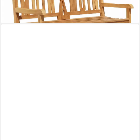
236,52 €
UVP
350,00 €
-32%
lieferbar - in 3-4 Werktagen bei dir
COSTWAY
Sitzbank, bis 320kg belastbar, 132 x 34 x 43,5cm, ohne