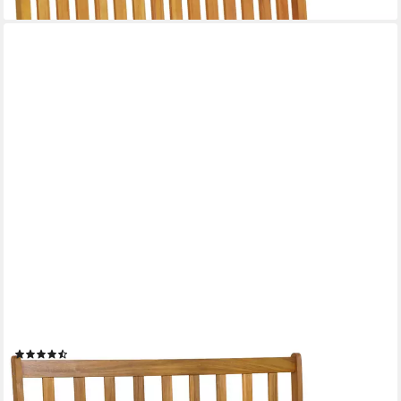
COSTWAY
Gartenbank, 2 Sitzer, Akazienholz, bis 360kg, 110x55x86cm
(5)
99,99 €
UVP
129,99 €
-23%