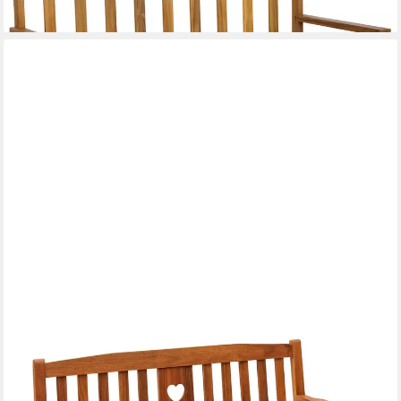
lieferbar - in 2-3 Werktagen bei dir
DEHNER
Gartenbank Gartenbank Heart, 2- oder 3-Sitzer, Farbe braun,
Gartenbank aus FSC®-zertifiziertem Akazienholz mit Landhaus-
Charme