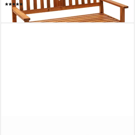
(7)
ab 129,99 €
lieferbar - in 6-7 Werktagen bei dir
MR.DEKO
Gartenbank Leeds Bank aus massivem Teakholz 130 cm mit