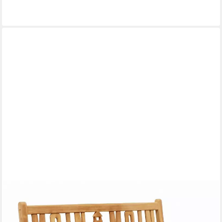
ab 123,99 €
lieferbar - in 4-5 Werktagen bei dir
GARDEN PLEASURE
Gartenbank Gartenbank Teak 3-Sitzer MOIN MOIN mit
Leuchtturm Outdoor