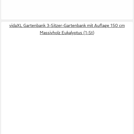
Gartenbank Gartenbank 150x35x45 cm Massivholz (1-St)
ab 113,99 €
lieferbar - in 4-5 Werktagen bei dir
vidaXL Gartenbank 3-Sitzer-Gartenbank mit Auflage 150 cm
Massivholz Eukalyptus (1-St)