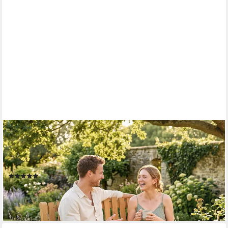
OUTSUNNY
Gartenbank Holz Sitzbank mit Lamelldesign Armlehnen,
Akazienholz bis 320kg (Balkonbank, 1-St., Holzbank), für Garten
Balkon Terrasse 112 x 64 x 92 cm Naturholz
(1)
85,99 €
UVP
210,90 €
-59%
lieferbar - in 2-3 Werktagen bei dir