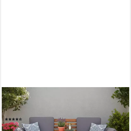
WOHNANDO
Sitzbank Gartenbank "Monte" 202x 67x87cm (BxTxH), massives
Akazienholz, FSC (1-St), braun, graue Sitzauflage, ausklappbarer
Tisch, umklappbare Seitenteile
(4)
349,00 €
UVP
499,90 €