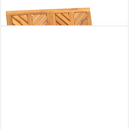
VIDAXL
Gartenbank Gartenbank 109 cm Massivholz
ab 130,99 €
lieferbar - in 4-5 Werktagen bei dir
VIDAXL
Gartenbank 2-tlg. Garten-Lounge-Set Adirondack Massivholz (2-