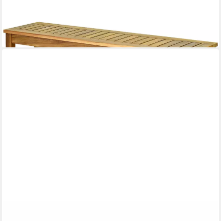
Fußstütze
ab 109,99 €
UVP
135,99 €
-19%
lieferbar - in 3-4 Werktagen bei dir
VIDAXL