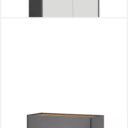
lieferbar - in 2-3 Werktagen bei dir
LOMADOX
Schuhkommode CRISP-61, anthrazit mit Eiche Nb., 2 Türen, 1
Schubkasten, 85 cm breit