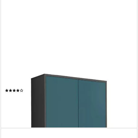
MOEBEL-DICH-AUF
Schuhkommode BEN 4 (2 Türen, in verschiedenen Farben),
Push-to-open-Funktion
(24)
139,00 €
UVP
159,00 €
-13%
lieferbar - in 3-4 Werktagen bei dir
+1