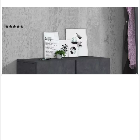
HOME AFFAIRE
Schuhkommode Ping
(9)
279,99 €
UVP
376,00 €
-26%
lieferbar in 3 Wochen