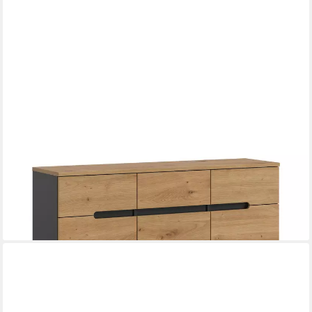
XONOX.HOME
Schuhkommode, Basalt grau Nachbildung Melamin beschichtet
modern 94x120x37 cm
ab 314,60 €
UVP
924,00 €
-66%
lieferbar - in 4-5 Werktagen bei dir