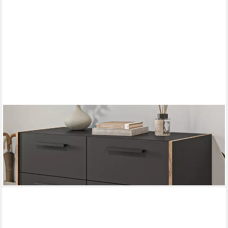
INN.FURN
Schuhkommode Salud (Kommode in Basalt Grau mit Eiche, 95 x
86 cm), mit Vollauszug-Schubladen
129,99 €
227,79 €
-43%
lieferbar - in 4-5 Werktagen bei dir