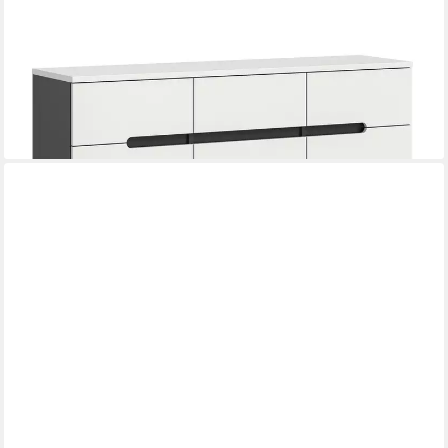
XONOX.HOME
Sideboard Schuhschrank Canu, Weiß / Basalt grau, 120 cm
ab 327,20 €
UVP
924,00 €
-65%
lieferbar - in 4-5 Werktagen bei dir