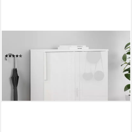
OTTO HOME
Schuhkommode Paris, zwei Türen mit verstellbaren
Einlegeböden, Breite 70cm
(77)
129,99 €
UVP
259,00 €
-50%
lieferbar - in 6-8 Werktagen bei dir