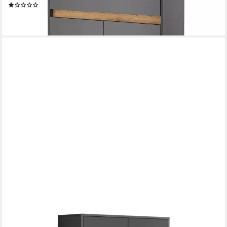
(1)
387,99 €
lieferbar - in 9-11 Werktagen bei dir
BMG MÖBEL
Schuhkommode Mailand 4 (Schuhschrank Aktenschrank
Kommode Anrichte, mit hochwertigen Metallfüßen), Push-to-