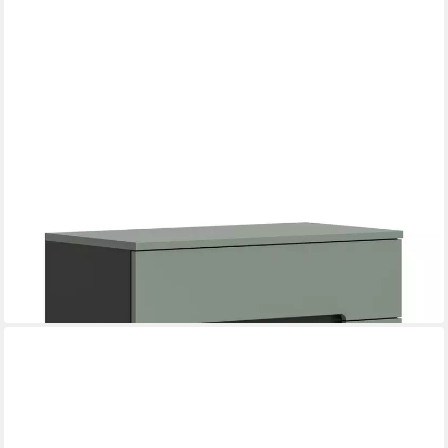
XONOX.HOME
Sideboard Schuhschrank, Kommode Canu, Smoke Green / Basalt
grau, 80 cm
ab 224,40 €
UVP
473,00 €
-53%
lieferbar - in 4-5 Werktagen bei dir