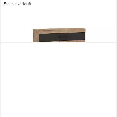
Fast ausverkauft
FREIRAUM
Schuhkommode GRANO, 2 Türen, 1 Schub, Viking Eiche Dekor /
Kosmos Grau - 93x100x38 (BxHxT)
379,95 €
lieferbar - in 9-11 Werktagen bei dir