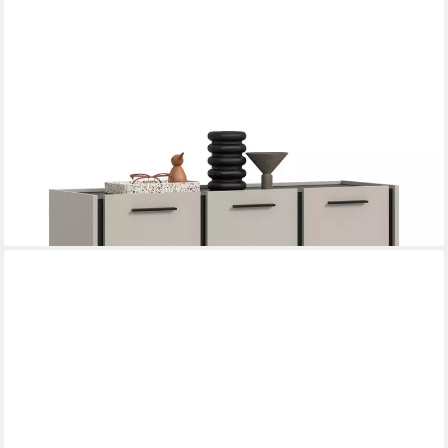
FURNLING
Schuhkommode Emel, mit 3 Türen, 18 Fächer, Soft-Close, matte
MDF-Front, Breite 113 cm
459,99 €
UVP
849,00 €
-46%
lieferbar - in 3-4 Werktagen bei dir