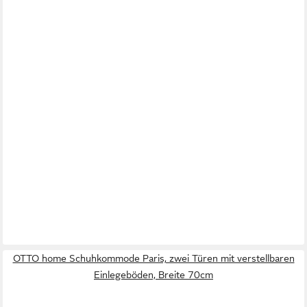
LEBENSWERT
Schuhkommode Joe, in Eiche / anthrazit, Eiche teilmassiv -
82x100x40cm (BxHxT)
319,95 €
lieferbar - in 5-6 Werktagen bei dir
OTTO home Schuhkommode Paris, zwei Türen mit verstellbaren
Einlegeböden, Breite 70cm