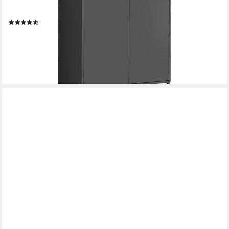
Open-Funktion
(7)
159,00 €
UVP
189,00 €
-16%
lieferbar - in 2-3 Werktagen bei dir