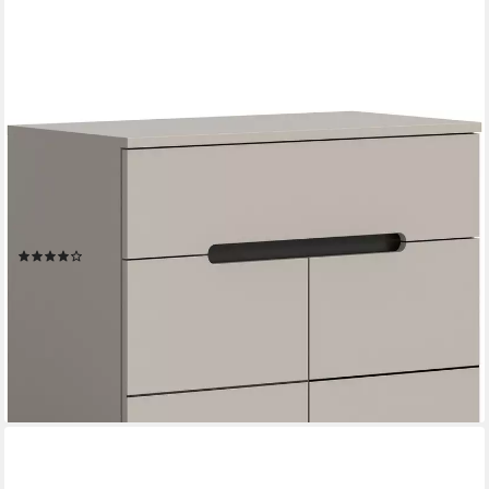
HOME AFFAIRE
Schuhkommode REHAT, TOPSELLER!, Breite 80cm, 2 Türen, 1
Schubkasten, 4 Fächer (1 St., in verschiedenen Farben erhältlich,
Platz für ca. 12 Paar Schuhe), Schuhschrank, Kommode,
Garderobenschrank, Anrichte, Sideboard
(10)
249,99 €
UVP
616,00 €
-59%
lieferbar - in 6-8 Werktagen bei dir