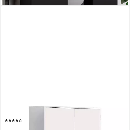
BMG MÖBEL
Schuhkommode Mailand 4 (Kommode Anrichte Aktenschrank),
Einlegeböden schräg oder gerade montierbar, Made in Germany
(20)
129,00 €
UVP
159,00 €