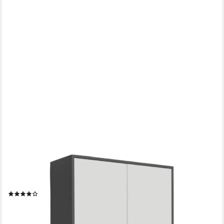
BMG MÖBEL
Schuhkommode Mailand 4 (Schuhschrank Aktenschrank
Kommode Anrichte, in verschiedenen Farben), Push-to-open-
Funktion
(9)
139,00 €
UVP
159,00 €
-13%