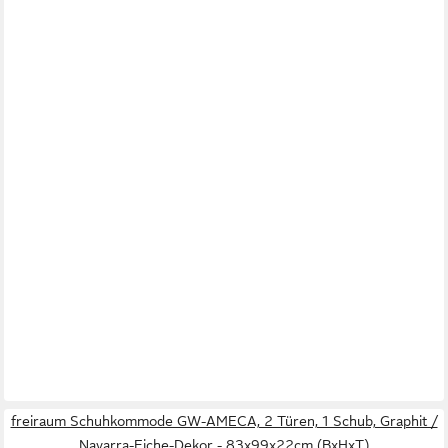
freiraum Schuhkommode GW-AMECA, 2 Türen, 1 Schub, Graphit /
Navarra-Eiche-Dekor - 83x99x22cm (BxHxT)