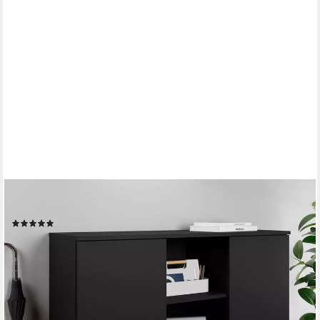
OTTO HOME
Schuhkommode Paris, Breite 100 cm
(54)
129,99 €
UVP
289,00 €
-55%
lieferbar - in 6-8 Werktagen bei dir