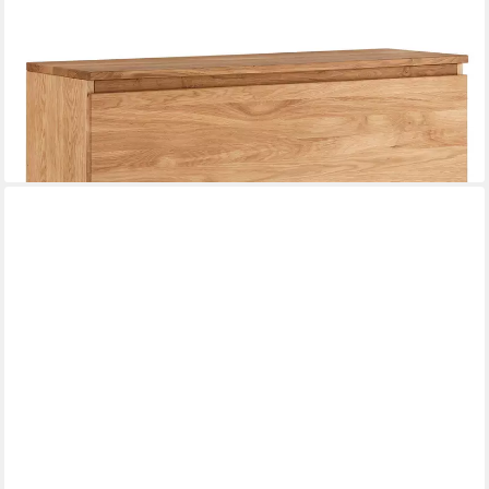
LOMADOX
Schuhschrank SALACH-64 Eiche massiv geölt mit 2 Klappen,
hängend B/H/T: ca. 110/84/35 cm
1.063,05 €
UVP
1.345,99 €
-21%
lieferbar in 10 Wochen