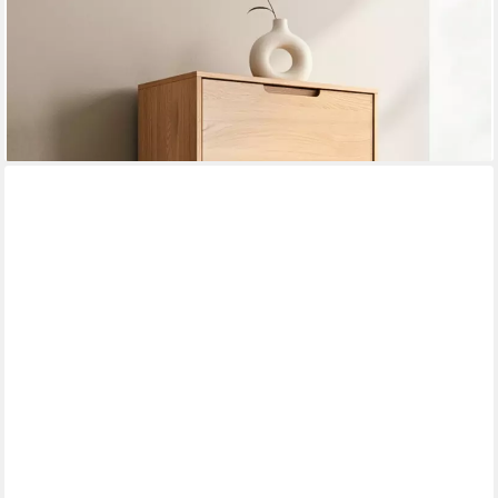
Schuhschrank Schuhkipper Massivholz Eiche I 3 Fächer
Flurschrank großer Stauraum Gefertigt aus massivem
Eichenholz
519,90 €
UVP
599,90 €
-13%
lieferbar - in 4-5 Werktagen bei dir