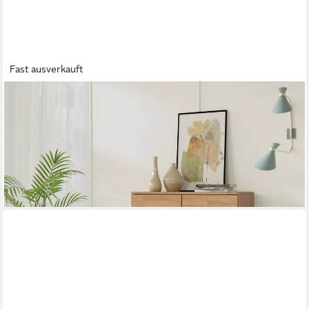
Fast ausverkauft
HOME AFFAIRE
Schuhschrank VETRO Mehrzweckschrank mit 5Fächern und 2
Softclose Schubladen Eiche B/T/H:100/40/145cm, Fronten
Massivholz,Kopus Melamin,Griffmulden
719,99 €
UVP
899,99 €
-20%
lieferbar - in 9-11 Werktagen bei dir