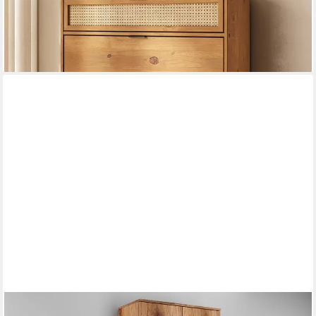
Rattangeflecht Eiche Finish
261,95 €
lieferbar - in 2-3 Werktagen bei dir
OTTO HOME