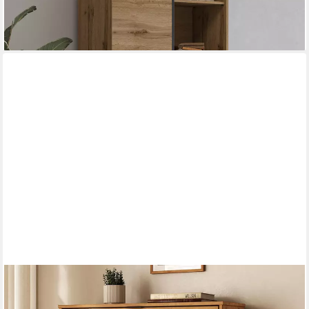
lieferbar - in 9-11 Werktagen bei dir
IDIMEX
Schuhkipper JONTE, Schuhschrank aus Massivholz mit