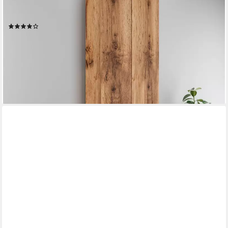
Schuhschrank Paris 2-türiger griffloser geräumiger
Schuhschrank mit einer Höhe von 200 cm
(66)
249,99 €
UVP
499,00 €
-50%
lieferbar - in 6-8 Werktagen bei dir