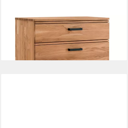
LOMADOX
Schuhschrank LEUNA-64 Wildeiche massiv geölt, 1 Schubkasten,
2 Klappen
1.051,60 €
UVP
1.441,99 €
-27%
lieferbar in 10 Wochen