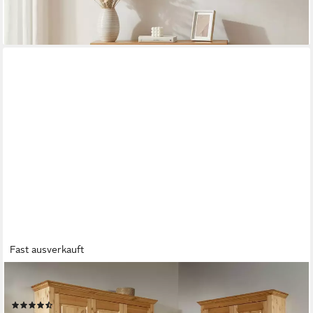
lieferbar - in 2-3 Werktagen bei dir
Fast ausverkauft
OTTO HOME
Schuhschrank Rauna aus massiver Kiefer, viel Stauraum
(3)