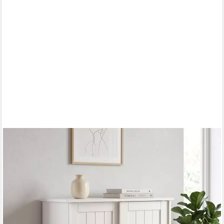
OTTO HOME
Schuhschrank Malmö Schuhkommode mit Schiebetüren (B/T/H:
77/37/89 cm) aus massiver FSC®-zertifizierter Kiefer, Breite 77
cm
249,99 €
UVP
309,99 €
-19%
lieferbar in 6 Wochen