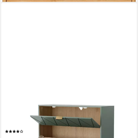
UEV
Schuhschrank mit 2 Klappen Schuhregal Schukipper (Schmal
Schrank. Schuhkommode im Flur) 80 x 24 x 120 cm für 16 Paar
Schuhe,Platzsparend
(61)
159,99 €
UVP
239,99 €