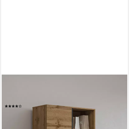
OTTO HOME
Schuhschrank Cross, Höhe 183,5cm, modernes griffloses
Schuhregal mit 3 Türen Hochschrank mit viel Stauraum, Platz für
ca. 24 Paar Schuhe
(23)
269,99 €
UVP
430,99 €
-37%