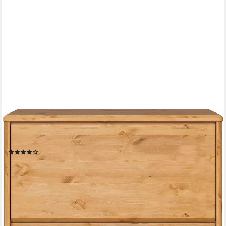
OTTO HOME
Schuhschrank Luven FSC® zertifiziertes Massivholz, mit 3
Klappen
(18)
299,99 €
UVP
340,19 €
-12%
lieferbar in 3 Wochen