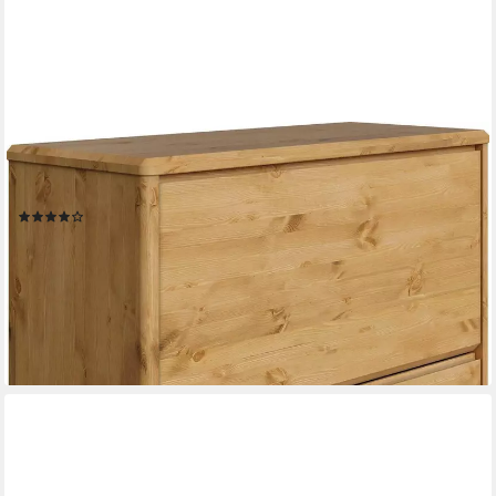
OTTO HOME
Schuhschrank Luven FSC® zertifiziertes Massivholz, mit 2
Klappen
(16)
199,99 €
UVP
251,99 €
-21%
lieferbar in 3 Wochen