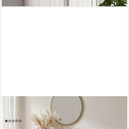
IDIMEX
Schuhkipper MIKKA, Schuhkipper MIKKA schmal schuhregal
platzsparend
(2)
198,95 €