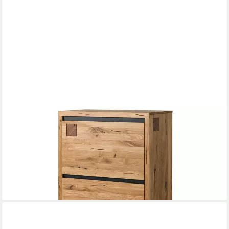
MASSIVMOEBEL24
Schuhschrank VILLANDERS (Schuhschrank Wildeiche
90x40x120 natur geölt VILLANDERS #135) Schuhschrank
Wildeiche 90x40x120 natur geölt VILLANDERS #135
869,90 €
UVP
969,90 €
-10%
lieferbar - in 5-6 Werktagen bei dir