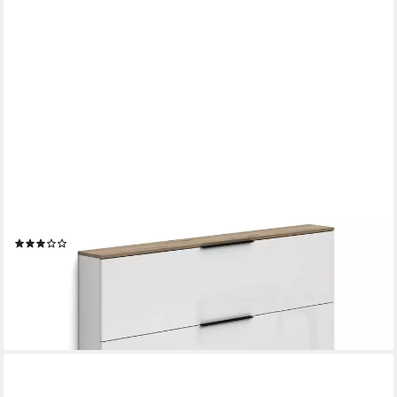
HOME AFFAIRE
Schuhschrank SPACE, Schuhkipper,
Schuhschrank,Schuhkommode, nur 19 cm Tief Ideal für schmale
Flure, Breite 160 cm, Made in Italy, Hochglanzlack
(6)
309,99 €
UVP
399,00 €
-22%
lieferbar in 4 Wochen