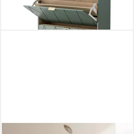
-33%
lieferbar - in 7-9 Werktagen bei dir
+1
HOLZ4HOME®