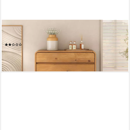
IDIMEX
Schuhkipper NAEL, Schuhregal schmal Massivholz mit 2 Klappen
& Schublade Eiche farben
(3)
208,95 €
lieferbar - in 2-3 Werktagen bei dir