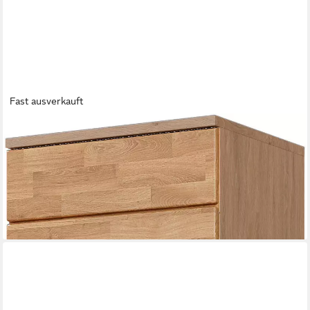
Fast ausverkauft
HOME AFFAIRE
Schuhschrank VETRO Mehrzweckschrank, 7 Fächer, Türen L/R
montierbar, Griffmulden Eiche B/T/H: 50/40/190cm, Fronten
aus Massivholz
459,99 €
UVP
569,99 €
-19%
lieferbar - in 9-11 Werktagen bei dir