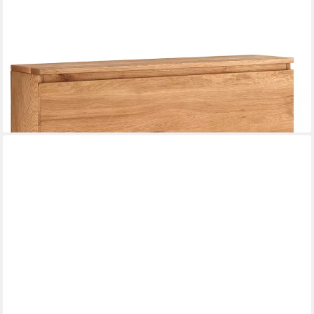
LOMADOX
Schuhschrank SALACH-64 Eiche massiv geölt mit 2 Klappen,
hängend, B/H/T: ca. 110/84/24 cm
982,78 €
UVP
1.243,99 €
-21%
lieferbar in 10 Wochen