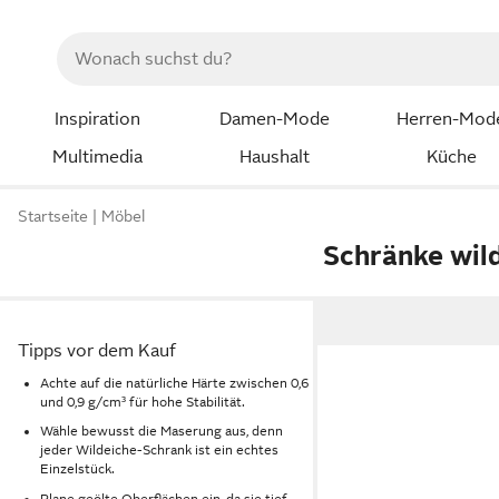
Inspiration
Damen-Mode
Herren-Mod
Multimedia
Haushalt
Küche
Startseite
Möbel
Schränke wil
Tipps vor dem Kauf
Achte auf die natürliche Härte zwischen 0,6
und 0,9 g/cm³ für hohe Stabilität.
Wähle bewusst die Maserung aus, denn
jeder Wildeiche-Schrank ist ein echtes
Einzelstück.
Plane geölte Oberflächen ein, da sie tief