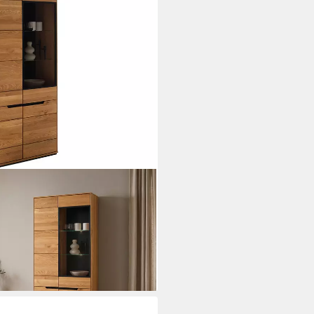
196 cm Wildeiche geölt »ARAYA«
 Drehtüren · 6 Einlegeböden
i dir