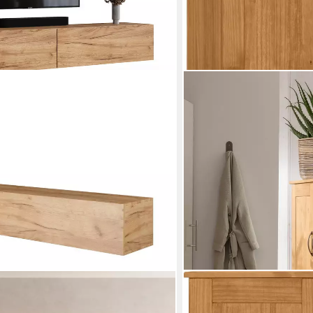
HOME AFFAIRE
oard, Fernsehtisch 200 cm lang,
Midischrank Rodby FSC®-zer