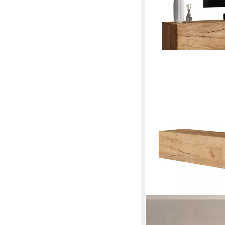
PLANETMÖBEL
TV-Schrank West TV-B