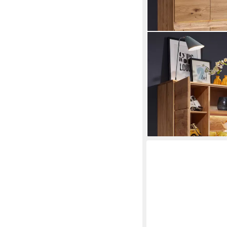
WOODROOM
Vitrine Valbona Wilde
1.399,00 €
lieferbar in 3 Wochen