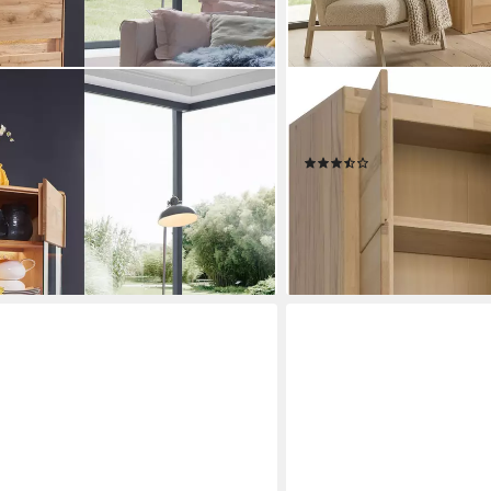
VOGL MÖBELFABRIK
iche massiv geölt, Glaselement
Aktenschrank Toronto in 2 
Aktenordner, Made in Ge
(7)
562,87 €
UVP
605,00 €
-7%
lieferbar in 6 Wochen