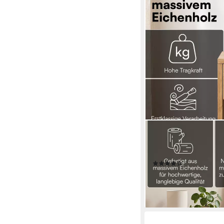
SKØLM
Nachtschrank Floki au
geölt) Nachtschrank 
(5)
249,99 €
UVP
299,99 €
-17%
lieferbar in 12 Wochen