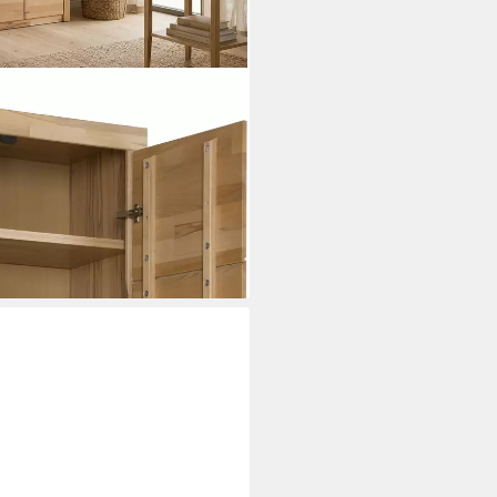
Breiten, teilmassiv, Fächer für
rmany