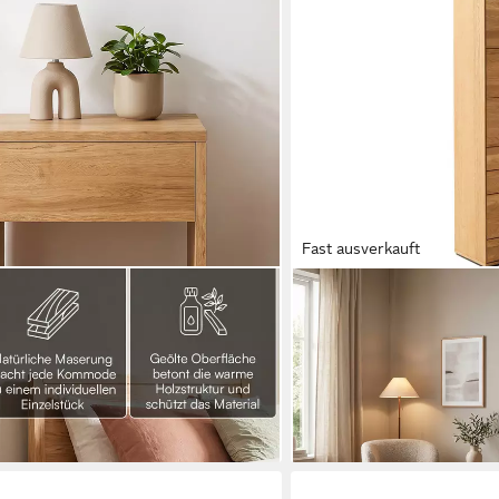
Fast ausverkauft
MASSIVART®
s Eiche Massivholz (2er Set, natur
Glasvitrine Vitrine 93 x 
mit Schublade, 40x40x40 cm
Massivholz · 1 Glastür · 3
639,99 €
lieferbar - in 5-6 Werktagen be