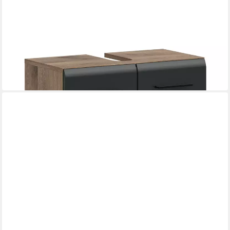
XONOX.HOME
Waschbeckenunterschrank Waschbeckenunterschrank Ice, auf
Rollen, Nox Oak / schwarz
60 x 58 x 30 cm
B/H/T
149,00 €
in 6-7 Werktagen bei dir