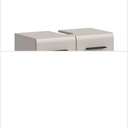
XONOX.HOME
Waschbeckenunterschrank Waschbeckenunterschrank Ice, auf
Rollen, Kaschmir
60 x 58 x 30 cm
B/H/T
159,00 €
in 6-7 Werktagen bei dir