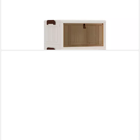
COSTWAY
Schuhschrank
39 x 85 x 27 cm
B/H/T
35,99 €
in 3-4 Werktagen bei dir