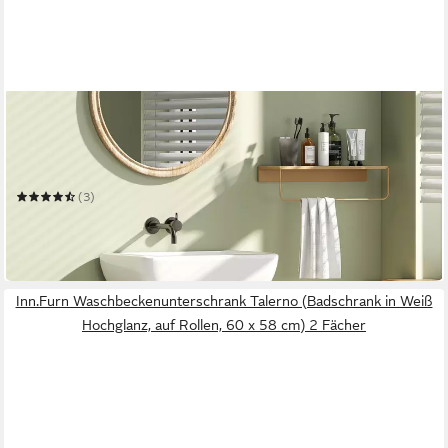
HOMCOM
Waschbeckenunterschrank Waschtischunterschrank,
Badschrank mit Rolle, Soft-Close Türen
60 x 62 x 39.8 cm
B/H/T
(3)
65,99 €
UVP
147,90 €
-55%
in 2-3 Werktagen bei dir
Inn.Furn Waschbeckenunterschrank Talerno (Badschrank in Weiß
Hochglanz, auf Rollen, 60 x 58 cm) 2 Fächer