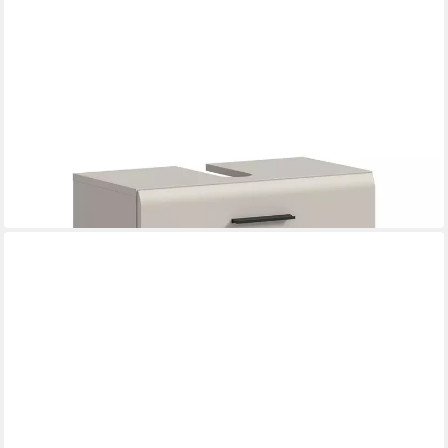
XONOX.HOME
Waschbeckenunterschrank Waschbeckenunterschrank Ice, mit
Schubkästen auf Rollen, Kaschmir
60 x 58 x 30 cm
B/H/T
ab 169,00 €
in 6-7 Werktagen bei dir