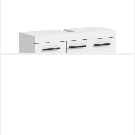
FURNLING
Waschbeckenunterschrank auf Rollen
80 x 58 x 30 cm
B/H/T
159,99 €
UVP
335,00 €
-52%
in 3-4 Werktagen bei dir