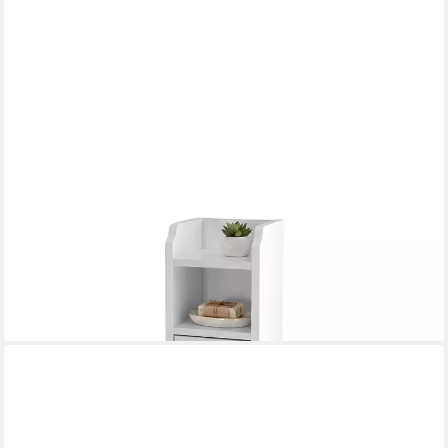
RELAXDAYS
Midischrank Weißer Badezimmerschrank
18 x 80 x 20 cm
B/H/T
37,99 €
UVP
69,99 €
-46%
in 2-3 Werktagen bei dir