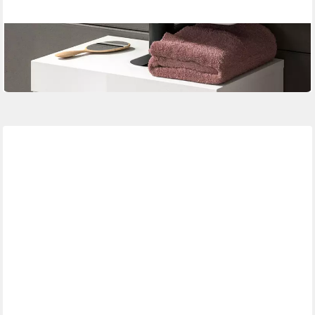
INN.FURN
Waschbeckenunterschrank Talerno
97,79 €
lieferbar in 6 Wochen