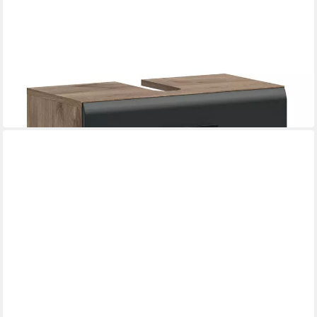
XONOX.HOME
Waschbeckenunterschrank Waschtisch Ice, mit Schubkästen
auf Rollen, Nox Oak / schwarz
60 x 58 x 30 cm
B/H/T
189,00 €
in 6-7 Werktagen bei dir