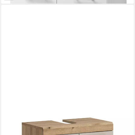
FURNLING
Waschbeckenunterschrank auf Rollen - Scott
60 x 60 x 35 cm
B/H/T
134,99 €
UVP
208,00 €
-35%