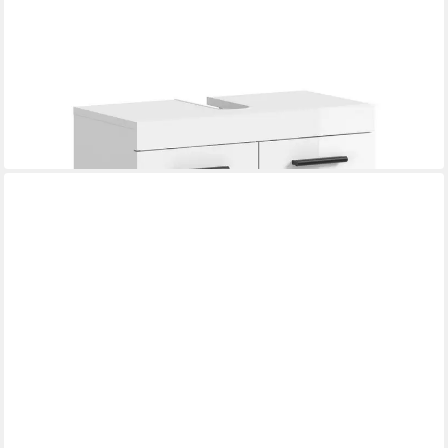
FURNLING
Waschbeckenunterschrank auf Rollen
60 x 58 x 30 cm
B/H/T
114,99 €
UVP
240,00 €
-52%
in 3-4 Werktagen bei dir