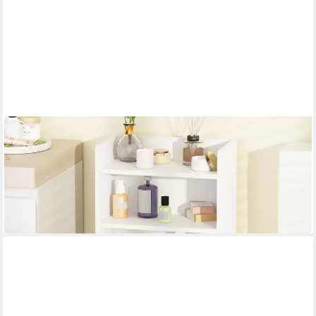
BEWISHOME
Hochschrank Badezimmerschrank Vielseitiger
Aufbewahrungsschrank, Weiß
30 x 80 x 20 cm
B/H/T
79,99 €
UVP
1.142,99 €
-93%
in 4-5 Werktagen bei dir