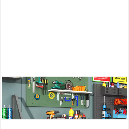
BBWL
Werkzeugschrank mit Rollen Garage Büro Organizer robust
75 x 88 x 42 cm
B/H/T
239,00 €
UVP
372,00 €
-36%
in 5-6 Werktagen bei dir