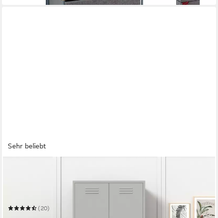
Sehr beliebt
OTTO HOME
Drehtürenschrank Kleiderschrank Schrank Metallschrank
Mehrzweckschrank Siena Spind
80 x 185 x 40 cm
B/H/T
(20)
229,99 €
UVP
499,99 €