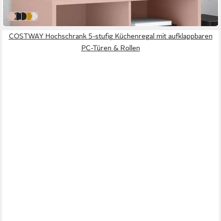
in 4-5 Werktagen bei dir
Rosa
Anthrazit
Schwarz
Gelb
Weiß
COSTWAY Hochschrank 5-stufig Küchenregal mit aufklappbaren
PC-Türen & Rollen