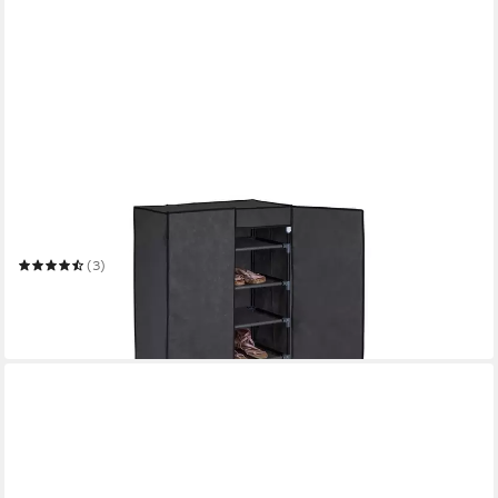
RELAXDAYS
Stoffschrank Schuhschrank Stoff 30 Paar Schuhe
61 x 168 x 31.5 cm
B/H/T
(3)
39,99 €
UVP
69,99 €
-43%
in 2-3 Werktagen bei dir