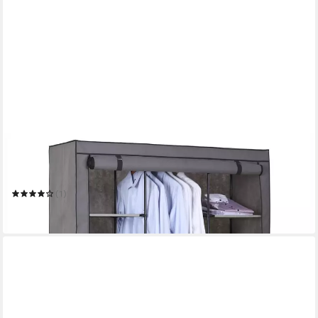
IDIMEX
Stoffschrank STEVEN
131 x 169 x 46 cm
B/H/T
(1)
24,95 €
in 3-4 Werktagen bei dir