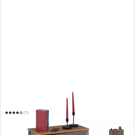
RELAXDAYS
Beistellschrank Schubladenschrank mit Rollen
Mehrere Größen
(7)
ab 39,99 €
UVP
69,99 €
-43%
in 2-3 Werktagen bei dir