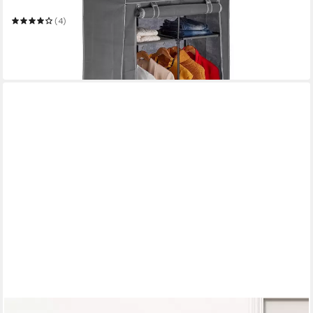
90 x 172 x 45 cm
B/H/T
(4)
29,99 €
UVP
59,99 €
-50%
in 2-3 Werktagen bei dir
OTTO HOME