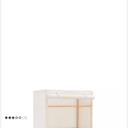
VIDAXL
Kleiderschrank 79 x 40 x 170 cm Kleiderschrank Stoffschrank
Weiß 79x40x170 cm Stoff
79 x 170 x 40 cm
B/H/T
(1)
209,45 €
in 5-6 Werktagen bei dir