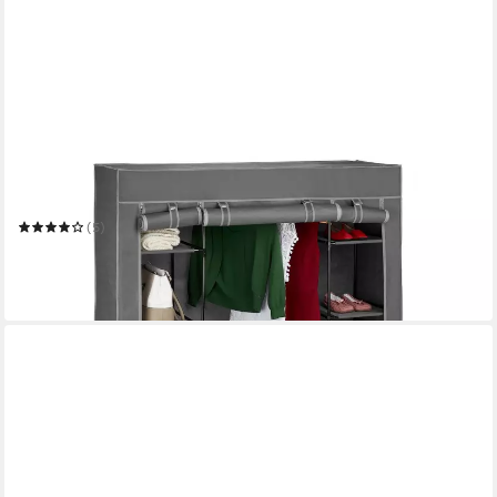
RELAXDAYS
Stoffschrank XXL Stoffschrank
135 x 175 x 45 cm
B/H/T
(5)
31,99 €
UVP
59,99 €
-47%
in 2-3 Werktagen bei dir