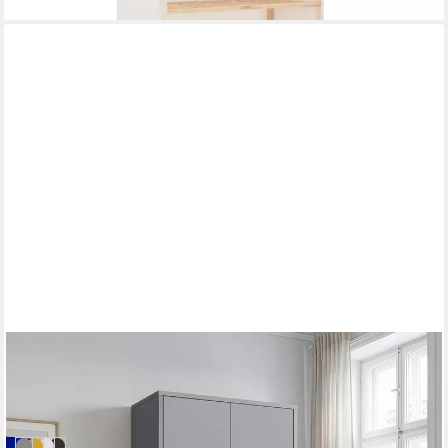
EN.CASA
Kleiderschrank
80 x 170 x 45 cm
B/H/T
222,99 €
in 5-6 Werktagen bei dir