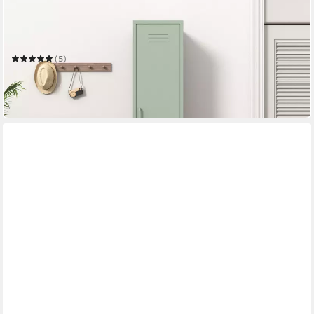
Drehtürenschrank Siena Kleiderschrank Schrank
Metallschrank Mehrzweckschrank Spind
38 x 183 x 46 cm
B/H/T
(5)
139,99 €
UVP
299,99 €
-53%
am nächsten Werktag bei dir