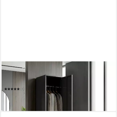
HOMCOM
Spind mit Kleiderstange, Namensschildhalter, Lüftungsschlitze
und Ablage
40 x 179 x 40 cm
B/H/T
(1)
147,99 €
UVP
232,90 €
-36%
in 2-3 Werktagen bei dir