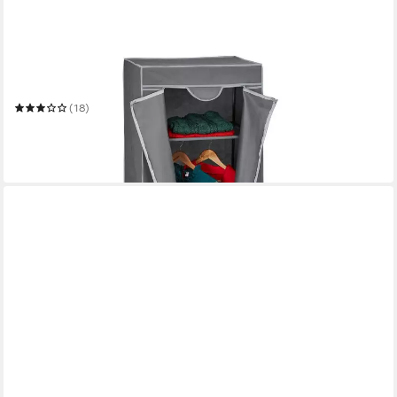
RELAXDAYS
Stoffschrank mit Kleiderstange
60 x 157 x 45 cm
B/H/T
(18)
24,99 €
UVP
39,99 €
-38%
in 2-3 Werktagen bei dir