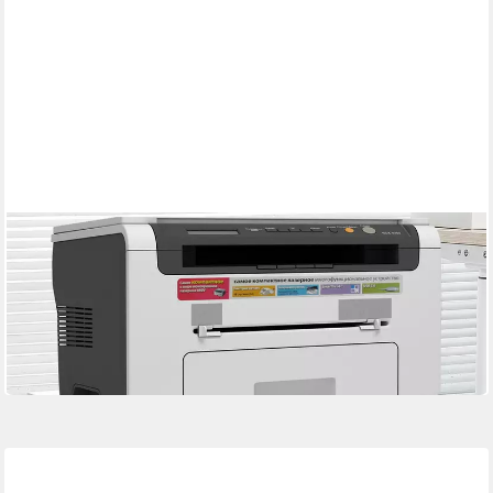
BBWL
Aktenschrank Rollcontainer, Büroschrank, mit verstellbarem
Fach, Türen, 4 Rollen
60 x 45 x 60 cm
B/H/T
92,99 €
UVP
179,99 €
-48%
in 5-6 Werktagen bei dir