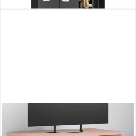
in 3-4 Werktagen bei dir
FURNICATO
TV-Schrank aus kaltgewalztem Stahl 68 x 39 x 43,5 cm Rosa
39 x 43.5 x 39 cm
B/H/T
93,95 €
UVP
139,95 €
-33%