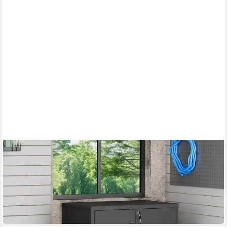
BBWL
Werkzeugschrank mit Rollen und Schublade 101,5x76x51 cm
Stauraum
101.5 x 51 x 76 cm
B/H/T
259,00 €
UVP
523,00 €
-50%
in 5-6 Werktagen bei dir