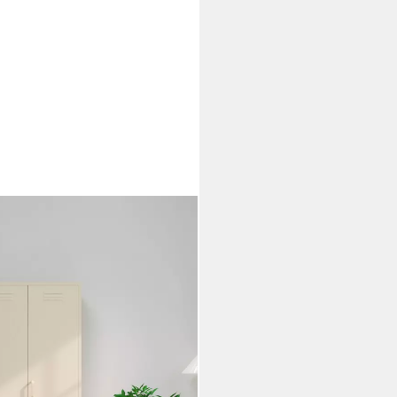
ank Spind Metallschrank mit 3
hnraum - Trendsetter) Zeitloser
erobe Multischrank
i dir