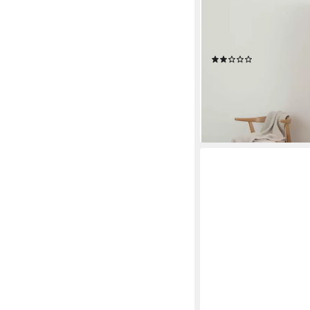
Garderobenschrank Lan
Stauraumschrank, Höh
dekorativen schwarze
(6)
123,52 €
UVP
214,90 €
-43%
lieferbar in 4 Wochen