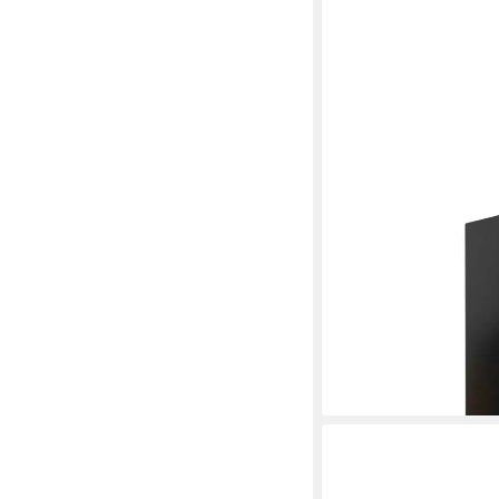
PROREGAL®
Mehrzweckschrank Abs
ELEPHANT mit 2 Türe
Mehrzweckschrank Abs
ab 184,90 €
UVP
238,0
-22%
lieferbar - in 6-7 Werktag