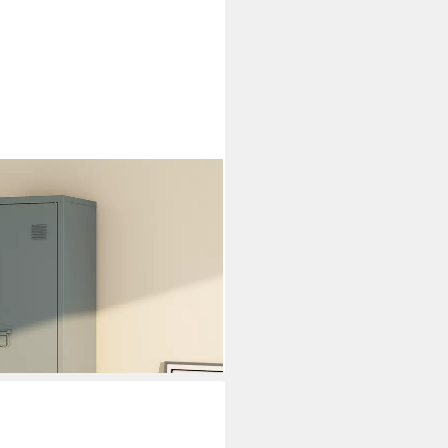
ind 137x38x38cm abschließbar
i dir