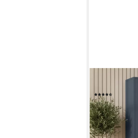
SKØLM
Kleiderschrank Ituri a
mit 6 Fächern & 2 Kl
(15)
189,99 €
UVP
299,99 €
-37%
lieferbar - in 2-3 Werktag
+5