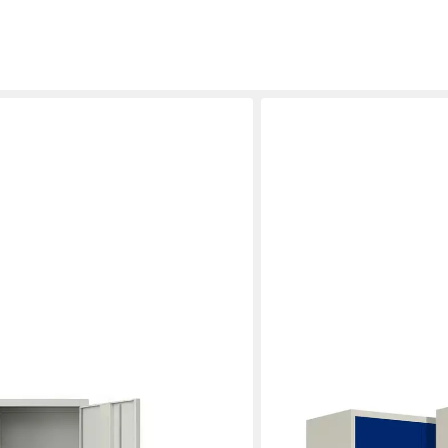
LAGERZWEI
hrank 185x50x50 cm abschließbar
Aktenschrank Stahlschran