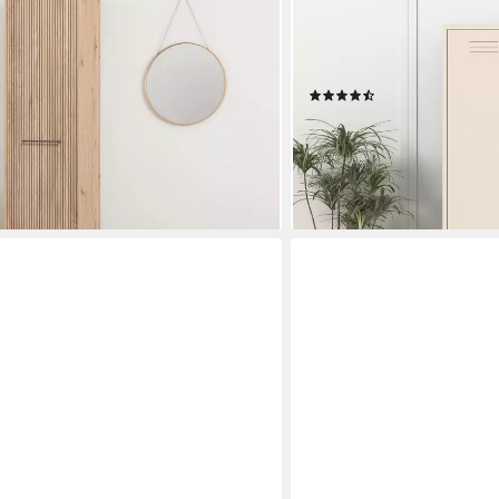
des Schrank inkl. 1 Kleiderstange,
Drehtürenschrank Kleider
e 198 cm Front Artisan Eiche mit
Mehrzweckschrank Siena Sp
n Streifen
der Höhe verstellbar, absc
(20)
229,99 €
UVP
499,99 €
-54%
lieferbar - in 1-2 Werktagen be