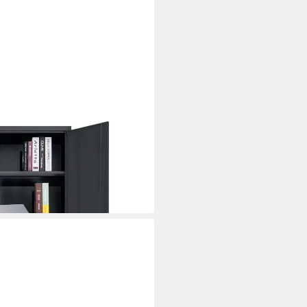
 140 x 90 x 40 cm abschließbar
i dir