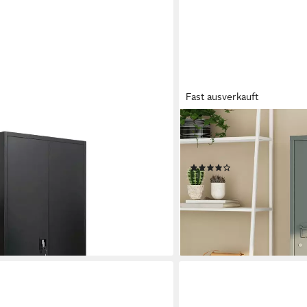
Fast ausverkauft
EN.CASA
chließbarer Flügeltürenschrank
Spind »Kurikka« Einzelsp
n Flügeltürenschrank
Stahl Dunkelgrau
(15)
chließbar aus Stahl
101,99 €
UVP
135,99 €
0 €
-25%
lieferbar - in 4-5 Werktagen be
en bei dir
+12