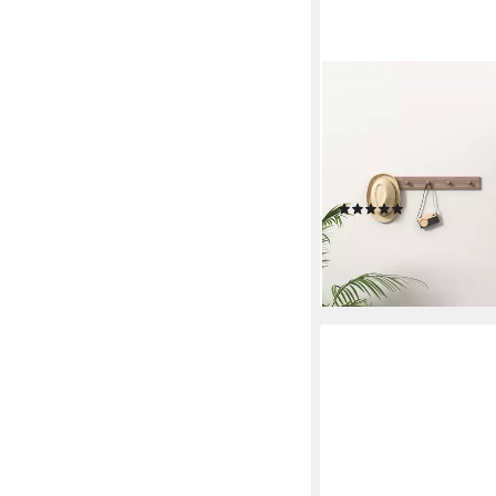
OTTO HOME
Drehtürenschrank Sie
Metallschrank Mehrzw
Metall Stahlschrank) i
Bestseller Otto´s Cho
(5)
139,99 €
UVP
299,99 €
-53%
lieferbar - in 1-2 Werktag