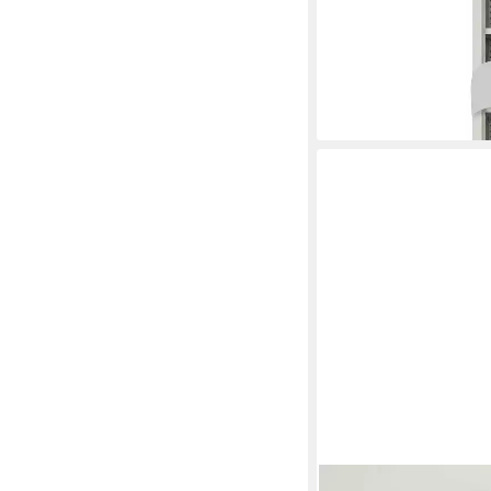
169,99 €
UVP
199,99 €
-15%
lieferbar - in 3-4 Werktag
HOME AFFAIRE