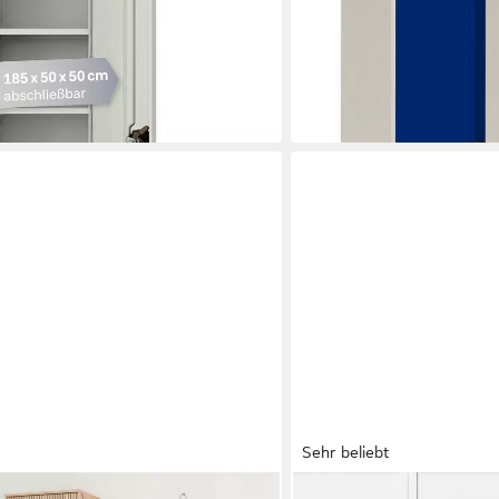
abschließbar
ab 449,90 €
UVP
599,90 €
en bei dir
-25%
lieferbar - in 4-5 Werktagen be
Sehr beliebt
OTTO HOME