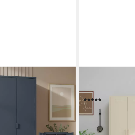
OTTO HOME
us Metall (Anthrazit) Metallschrank
Kleiderschrank Siena Schr
eiderstangen, 170x80x45 cm
Türen (Ideal für jeden Wo
Schlafzimmerschrank Gard
(1)
279,99 €
UVP
699,99 €
en bei dir
-60%
lieferbar - in 1-2 Werktagen be