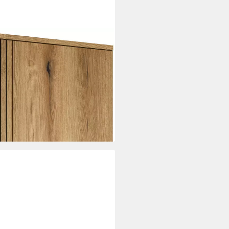
 (1-St) Garderobenschrank mit
e – (B/T/H) 60/36/196 cm
i dir