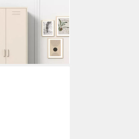
schrank Schrank Metallschrank
ind (in 4 Farben aus Metall) in
hließbar
i dir