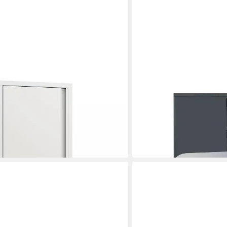
LAGERZWEI
rlöv« mit 1 Tür und 2 Ablagen
Aktenschrank Stahlschrank
169,99 €
UVP
199,99 €
-15%
lieferbar - in 3-4 Werktagen be
en bei dir