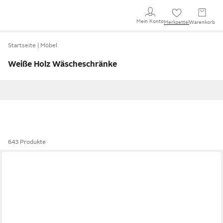
Mein Konto
Merkzettel
Warenkorb
Startseite
Möbel
Weiße Holz Wäscheschränke
643 Produkte