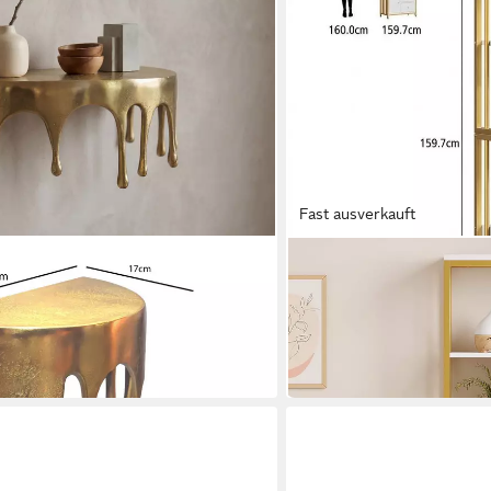
Fast ausverkauft
GARVEEMORE
5cm Aluminium Gold Hängeregal
Bücherregal gold mit 2 S
ard Metall
Bücherregal,Metallrahme
99,99 €
UVP
159,99 €
-38%
in 4-5 Werktagen bei dir