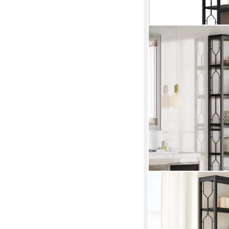
TRIBESIGNS
Bücherregal Eck-Büche
Eckregal
60 x 200 x 25 cm
B/H/T
159,99 €
UVP
209,99 €