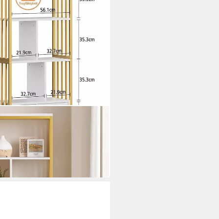
chubladen,Modernes
n