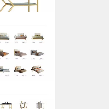
allregal mit Trennwand in edlem