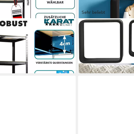
Sehr beliebt
(101)
OTTO HOME
a aus Stahl, Belastbar bis 875kg,
Deko-Wandregal
, 5 Böden
20 x 20 x 10 cm
B/H/T
25,99 €
UVP
74,99 €
-65%
in 2-3 Werktagen bei dir