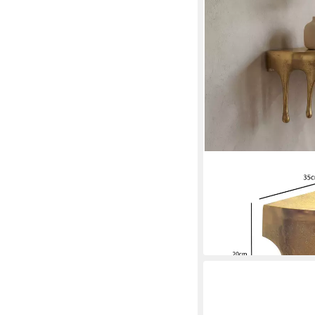
FINEBUY
Wandregal FB77611 3
Schweberegal Wandbo
Mehrere Größen
ab 49,95 €
in 3-4 Werktagen bei dir