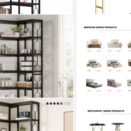
(13)
JVMOEBEL
rregal, 7-stöckiges Industrielles
Standregal Luxuriöses Met
Gold
2.129,00 €
UVP
2.700,00 €
-21%